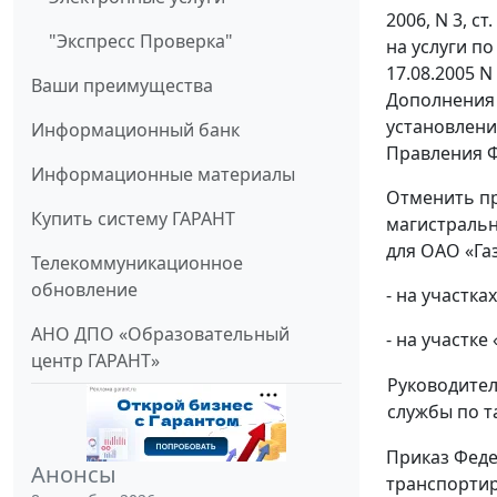
2006, N 3, ст
"Экспресс Проверка"
на услуги п
17.08.2005 
Ваши преимущества
Дополнения 
установлени
Информационный банк
Правления Ф
Информационные материалы
Отменить пр
Купить систему ГАРАНТ
магистраль
для ОАО «Га
Телекоммуникационное
обновление
- на участка
АНО ДПО «Образовательный
- на участке
центр ГАРАНТ»
Руководите
службы по 
Приказ Феде
Анонсы
транспортир