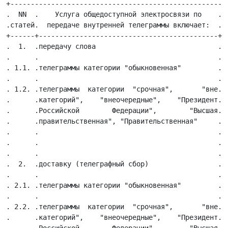
+------------------------------------------------------
.  NN  .    Услуга общедоступной электросвязи по    .  
.статей.  передаче внутренней телеграммы включает:  .  
+------+--------------------------------------------+--
.  1.  .передачу слова                              .  
.      .                                            .  
. 1.1. .телеграммы категории "обыкновенная"         .  
.      .                                            .  
. 1.2. .телеграммы  категории  "срочная",       "вне.  
.      .категорий",    "внеочередные",    "Президент.  
.      .Российской        Федерации",        "Высшая.  
.      .правительственная", "Правительственная"     .  
.      .                                            .  
.      .                                            .  
.      .                                            .  
.  2.  .доставку (телеграфный сбор)                 .  
.      .                                            .  
. 2.1. .телеграммы категории "обыкновенная"         .  
.      .                                            .  
. 2.2. .телеграммы  категории  "срочная",       "вне.  
.      .категорий",    "внеочередные",    "Президент.  