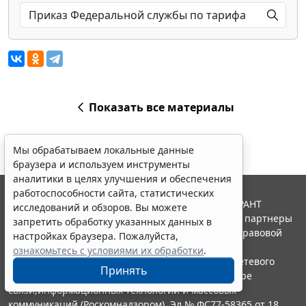
Показать все материалы
Мы обрабатываем локальные данные
браузера и используем инструменты
аналитики в целях улучшения и обеспечения
работоспособности сайта, статистических
© ООО "НПП "ГАРАНТ-СЕРВИС", 2026. Система ГАРАНТ
исследований и обзоров. Вы можете
выпускается с 1990 года. Компания "Гарант" и ее партнеры
запретить обработку указанных данных в
являются участниками Российской ассоциации правовой
настройках браузера. Пожалуйста,
информации ГАРАНТ.
ознакомьтесь с условиями их обработки
.
Портал ГАРАНТ.РУ зарегистрирован в качестве сетевого
Принять
издания Федеральной службой по надзору в сфере
связи,информационных технологий и массовых
коммуникаций (Роскомнадзором), Эл № ФС77-58365 от 18