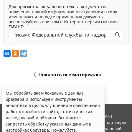
Для просмотра актуального текста документа и
получения полной информации о вступлении в силу,
изменениях и порядке применения документа,
воспользуйтесь поиском в Интернет-версии системы
ГАРАНТ:
Показать все материалы
Мы обрабатываем локальные данные
браузера и используем инструменты
аналитики в целях улучшения и обеспечения
работоспособности сайта, статистических
© ООО "НПП "ГАРАНТ-СЕРВИС", 2026. Система ГАРАНТ
исследований и обзоров. Вы можете
выпускается с 1990 года. Компания "Гарант" и ее партнеры
запретить обработку указанных данных в
являются участниками Российской ассоциации правовой
настройках браузера. Пожалуйста,