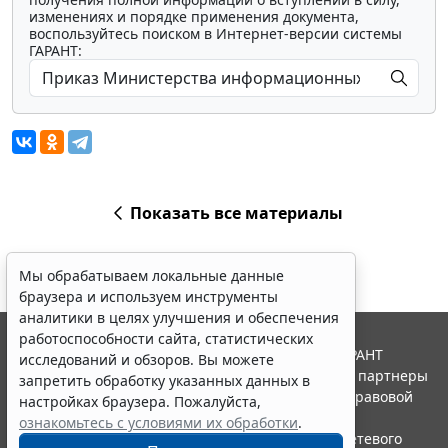
изменениях и порядке применения документа,
воспользуйтесь поиском в Интернет-версии системы
ГАРАНТ:
Показать все материалы
Мы обрабатываем локальные данные
браузера и используем инструменты
аналитики в целях улучшения и обеспечения
работоспособности сайта, статистических
© ООО "НПП "ГАРАНТ-СЕРВИС", 2026. Система ГАРАНТ
исследований и обзоров. Вы можете
выпускается с 1990 года. Компания "Гарант" и ее партнеры
запретить обработку указанных данных в
являются участниками Российской ассоциации правовой
настройках браузера. Пожалуйста,
информации ГАРАНТ.
ознакомьтесь с условиями их обработки
.
Портал ГАРАНТ.РУ зарегистрирован в качестве сетевого