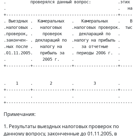
.          проверялся данный вопрос:           .этих пр
.                                              .   на п
+----------------------------------------------+-------
. Выездных .  Камеральных   .   Камеральных    .    Все
.налоговых .   налоговых    .налоговых проверок.  тыс. 
.проверок, .    проверок    .  деклараций по   .       
.закончен- . деклараций по  .налогу на прибыль .       
.ных после .   налогу на    .   за отчетные    .       
.01.11.2005.   прибыль за   . периоды 2006 г.  .       
.          .    2005 г.     .                  .       
.    1     .       2        .        3         .      4
+----------+----------------+------------------+-------
.          .                .                  .       
Примечания:
1. Результаты выездных налоговых проверок по
данному вопросу, законченные до 01.11.2005, в