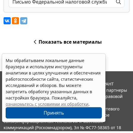
Показать все материалы
Мы обрабатываем локальные данные
браузера и используем инструменты
аналитики в целях улучшения и обеспечения
работоспособности сайта, статистических
© ООО "НПП "ГАРАНТ-СЕРВИС", 2026. Система ГАРАНТ
исследований и обзоров. Вы можете
выпускается с 1990 года. Компания "Гарант" и ее партнеры
запретить обработку указанных данных в
являются участниками Российской ассоциации правовой
настройках браузера. Пожалуйста,
информации ГАРАНТ.
ознакомьтесь с условиями их обработки
.
Портал ГАРАНТ.РУ зарегистрирован в качестве сетевого
Принять
издания Федеральной службой по надзору в сфере
связи,информационных технологий и массовых
коммуникаций (Роскомнадзором), Эл № ФС77-58365 от 18