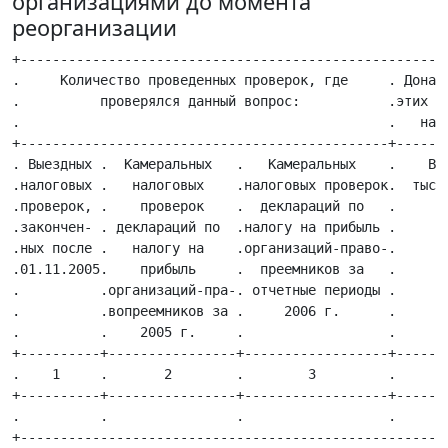
организациями до момента
реорганизации
+------------------------------------------------------
.     Количество проведенных проверок, где     . Доначи
.          проверялся данный вопрос:           .этих пр
.                                              .   на п
+----------------------------------------------+-------
. Выездных .  Камеральных   .   Камеральных    .    Все
.налоговых .   налоговых    .налоговых проверок.  тыс. 
.проверок, .    проверок    .  деклараций по   .       
.закончен- . деклараций по  .налогу на прибыль .       
.ных после .   налогу на    .организаций-право-.       
.01.11.2005.    прибыль     .  преемников за   .       
.          .организаций-пра-. отчетные периоды .       
.          .вопреемников за .     2006 г.      .       
.          .    2005 г.     .                  .       
+----------+----------------+------------------+-------
.    1     .       2        .        3         .      4
+----------+----------------+------------------+-------
.          .                .                  .       