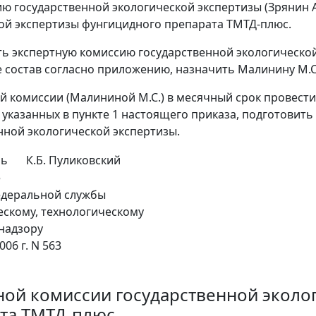
ию государственной экологической экспертизы (Зрянин 
ой экспертизы фунгицидного препарата ТМТД-плюс.
ть экспертную комиссию государственной экологическо
е состав согласно приложению, назначить Малинину М.С
ой комиссии (Малининой М.С.) в месячный срок провест
 указанных в пункте 1 настоящего приказа, подготовить
нной экологической экспертизы.
ль
К.Б. Пуликовский
е
едеральной службы
ескому, технологическому
надзору
006 г. N 563
ной комиссии государственной эколо
та ТМТД-плюс