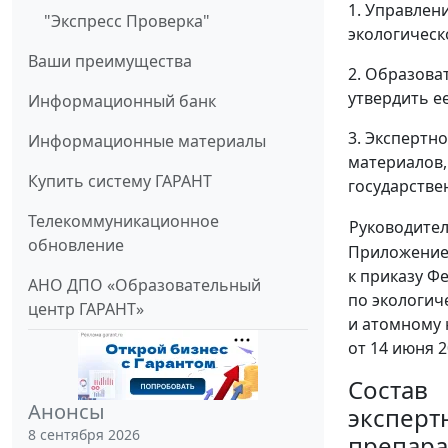
1. Управлен
"Экспресс Проверка"
экологическ
Ваши преимущества
2. Образова
утвердить е
Информационный банк
3. Экспертн
Информационные материалы
материалов,
Купить систему ГАРАНТ
государстве
Телекоммуникационное
Руководите
обновление
Приложени
к приказу Ф
АНО ДПО «Образовательный
по экологич
центр ГАРАНТ»
и атомному 
от 14 июня 2
Состав
Анонсы
эксперт
8 сентября 2026
препара