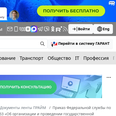
м
Войти
Eng
Перейти в систему ГАРАНТ
ование
Транспорт
Общество
IT
Профессия
П
Документы ленты ПРАЙМ
Приказ Федеральной службы по
 563 «Об организации и проведении государственной