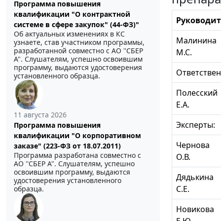
Программа повышения
квалификации "О контрактной
Руководит
системе в сфере закупок" (44-ФЗ)"
Об актуальных изменениях в КС
Малинина
узнаете, став участником программы,
разработанной совместно с АО ''СБЕР
М.С.
А". Слушателям, успешно освоившим
программу, выдаются удостоверения
Ответствен
установленного образца.
Полесский
Е.А.
11 августа 2026
Эксперты:
Программа повышения
квалификации "О корпоративном
Чернова
заказе" (223-ФЗ от 18.07.2011)
Программа разработана совместно с
О.В.
АО ''СБЕР А". Слушателям, успешно
освоившим программу, выдаются
Дядькина
удостоверения установленного
С.Е.
образца.
Новикова
Е.Ю.