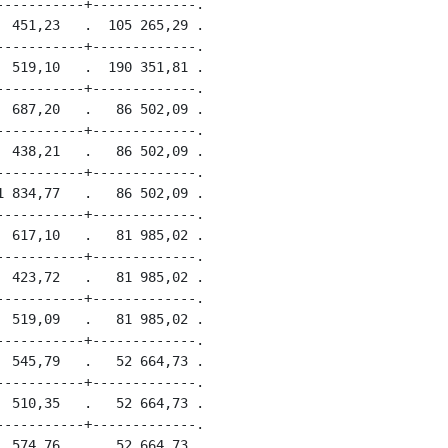
----------+-------------.

 451,23   .  105 265,29 .

----------+-------------.

 519,10   .  190 351,81 .

----------+-------------.

 687,20   .   86 502,09 .

----------+-------------.

 438,21   .   86 502,09 .

----------+-------------.

 834,77   .   86 502,09 .

----------+-------------.

 617,10   .   81 985,02 .

----------+-------------.

 423,72   .   81 985,02 .

----------+-------------.

 519,09   .   81 985,02 .

----------+-------------.

 545,79   .   52 664,73 .

----------+-------------.

 510,35   .   52 664,73 .

----------+-------------.

 574,76   .   52 664,73 .
