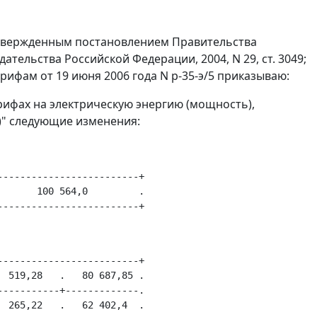
утвержденным постановлением Правительства
ательства Российской Федерации, 2004, N 29, ст. 3049;
арифам от 19 июня 2006 года N р-35-э/5 приказываю:
тарифах на электрическую энергию (мощность),
)" следующие изменения:
------------------------+

      100 564,0         .

------------------------+

 519,28   .   80 687,85 .

----------+-------------.

 265,22   .   62 402,4  .
