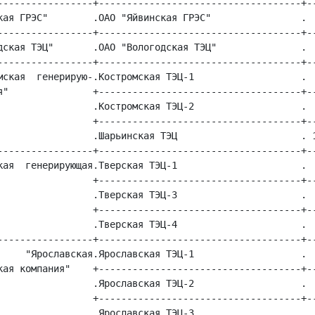
-----------------+------------------------------------+--
кая ГРЭС"        .ОАО "Яйвинская ГРЭС"                .  
-----------------+------------------------------------+--
дская ТЭЦ"       .ОАО "Вологодская ТЭЦ"               .  
-----------------+------------------------------------+--
мская  генерирую-.Костромская ТЭЦ-1                   .  
я"               +------------------------------------+--
                 .Костромская ТЭЦ-2                   .  
                 +------------------------------------+--
                 .Шарьинская ТЭЦ                      . 1
-----------------+------------------------------------+--
кая  генерирующая.Тверская ТЭЦ-1                      .  
                 +------------------------------------+--
                 .Тверская ТЭЦ-3                      .  
                 +------------------------------------+--
                 .Тверская ТЭЦ-4                      .  
-----------------+------------------------------------+--
     "Ярославская.Ярославская ТЭЦ-1                   .  
кая компания"    +------------------------------------+--
                 .Ярославская ТЭЦ-2                   .  
                 +------------------------------------+--
                 .Ярославская ТЭЦ-3                   .  