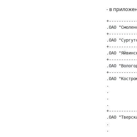
- в приложе
+-----------
.ОАО "Смолен
+-----------
.ОАО "Сургут
+-----------
.ОАО "Яйвинс
+-----------
.ОАО "Волого
+-----------
.ОАО "Костро
.           
.           
.           
.           
+-----------
.ОАО "Тверск
.           
.           
.           