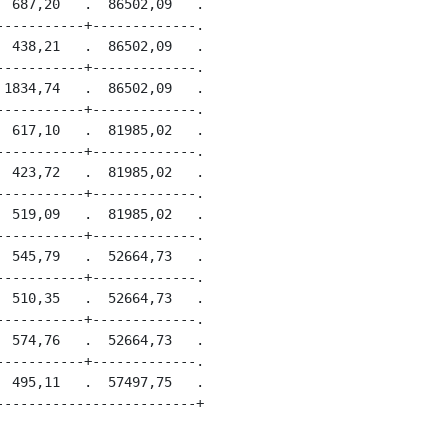
 687,20   .  86502,09   .

----------+-------------.

 438,21   .  86502,09   .

----------+-------------.

1834,74   .  86502,09   .

----------+-------------.

 617,10   .  81985,02   .

----------+-------------.

 423,72   .  81985,02   .

----------+-------------.

 519,09   .  81985,02   .

----------+-------------.

 545,79   .  52664,73   .

----------+-------------.

 510,35   .  52664,73   .

----------+-------------.

 574,76   .  52664,73   .

----------+-------------.

 495,11   .  57497,75   .
