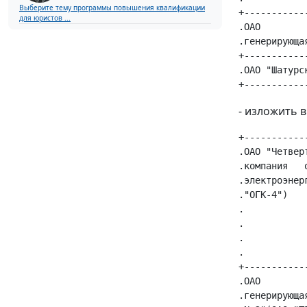
Выберите тему программы повышения квалификации
+-----------
для юристов ...
.ОАО        
.генерирующа
+-----------
.ОАО "Шатурс
- изложить 
+-----------
.ОАО "Четвер
.компания   
.электроэнер
."ОГК-4")   
.           
.           
.           
.           
+-----------
.ОАО        
.генерирующа