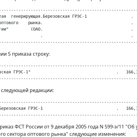
---------------------------------------------------------
тая  генерирующая.Березовская ГРЭС-1                  .  
оптового    рынка.                                    .  
гии"         (ОАО.                                    .  
                 .                                    .  
ии 5 приказа строку:
---------------------------------------------------------
вская ГРЭС-1"                                   .   166,1
в следующей редакции:
---------------------------------------------------------
Березовская ГРЭС-1                              .   166,1
приказ ФСТ России от 9 декабря 2005 года N 599-э/11 "О
го сектора оптового рынка" следующие изменения: