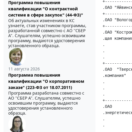
+-----------
Программа повышения
.ОАО "Яйвинс
квалификации "О контрактной
+-----------
системе в сфере закупок" (44-ФЗ)"
.ОАО "Волого
Об актуальных изменениях в КС
узнаете, став участником программы,
+-----------
разработанной совместно с АО ''СБЕР
.ОАО "Костро
А". Слушателям, успешно освоившим
.щая компани
программу, выдаются удостоверения
.           
установленного образца.
.           
.           
+-----------
11 августа 2026
.ОАО  "Тверс
Программа повышения
.компания"  
квалификации "О корпоративном
.           
заказе" (223-ФЗ от 18.07.2011)
.           
Программа разработана совместно с
.           
АО ''СБЕР А". Слушателям, успешно
+-----------
освоившим программу, выдаются
.ОАО        
удостоверения установленного
образца.
.энергетичес
.           
.           
.           