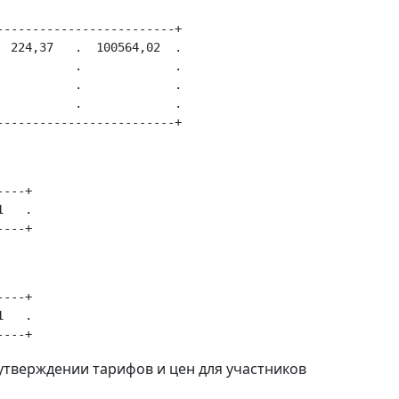
------------------------+

 224,37   .  100564,02  .

          .             .

          .             .

          .             .

---+

   .

---+

   .

б утверждении тарифов и цен для участников