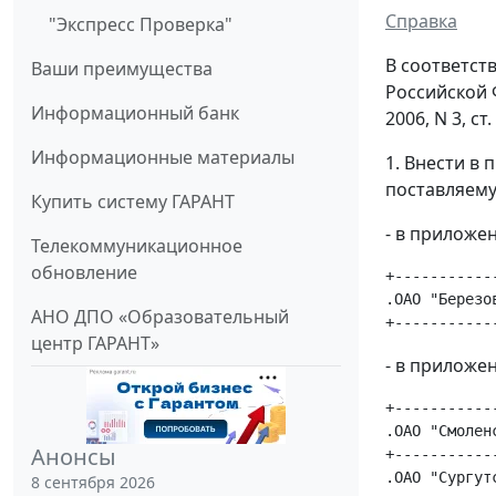
Справка
"Экспресс Проверка"
В соответст
Ваши преимущества
Российской Ф
Информационный банк
2006, N 3, с
Информационные материалы
1. Внести в 
поставляему
Купить систему ГАРАНТ
- в приложе
Телекоммуникационное
обновление
+-----------
.ОАО "Березо
АНО ДПО «Образовательный
центр ГАРАНТ»
- в приложен
+-----------
.ОАО "Смолен
Анонсы
+-----------
.ОАО "Сургут
8 сентября 2026