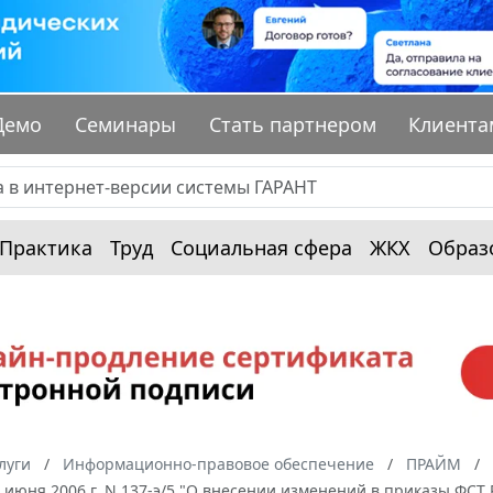
Демо
Семинары
Стать партнером
Клиента
Практика
Труд
Социальная сфера
ЖКХ
Образ
луги
Информационно-правовое обеспечение
ПРАЙМ
 июня 2006 г. N 137-э/5 "О внесении изменений в приказы ФСТ Р