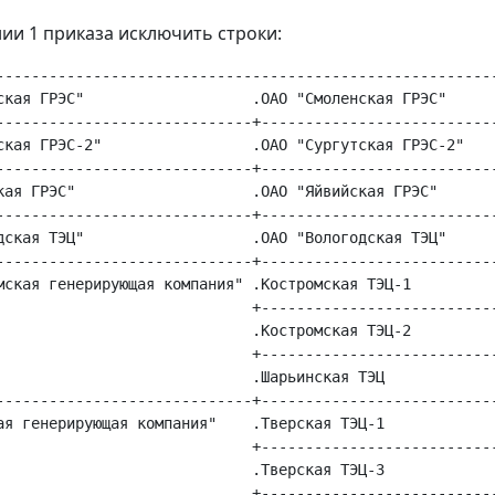
нии 1 приказа исключить строки:
---------------------------------------------------------
ская ГРЭС"                   .ОАО "Смоленская ГРЭС"      
-----------------------------+---------------------------
ская ГРЭС-2"                 .ОАО "Сургутская ГРЭС-2"    
-----------------------------+---------------------------
кая ГРЭС"                    .ОАО "Яйвийская ГРЭС"       
-----------------------------+---------------------------
дская ТЭЦ"                   .ОАО "Вологодская ТЭЦ"      
-----------------------------+---------------------------
мская генерирующая компания" .Костромская ТЭЦ-1          
                             +---------------------------
                             .Костромская ТЭЦ-2          
                             +---------------------------
                             .Шарьинская ТЭЦ             
-----------------------------+---------------------------
ая генерирующая компания"    .Тверская ТЭЦ-1             
                             +---------------------------
                             .Тверская ТЭЦ-3             
                             +---------------------------