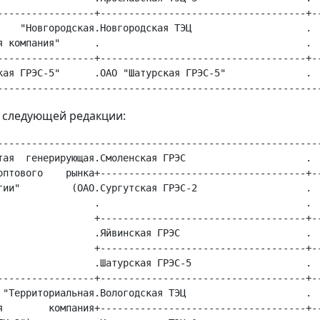
-----------------+------------------------------------+--
    "Новгородская.Новгородская ТЭЦ                    .  
я компания"      .                                    .  
-----------------+------------------------------------+--
кая ГРЭС-5"      .ОАО "Шатурская ГРЭС-5"              .  
в следующей редакции:
---------------------------------------------------------
тая  генерирующая.Смоленская ГРЭС                     .  
оптового    рынка+------------------------------------+--
гии"         (ОАО.Сургутская ГРЭС-2                   .  
                 .                                    .  
                 +------------------------------------+--
                 .Яйвинская ГРЭС                      .  
                 +------------------------------------+--
                 .Шатурская ГРЭС-5                    .  
-----------------+------------------------------------+--
 "Территориальная.Вологодская ТЭЦ                     .  
я        компания+------------------------------------+--