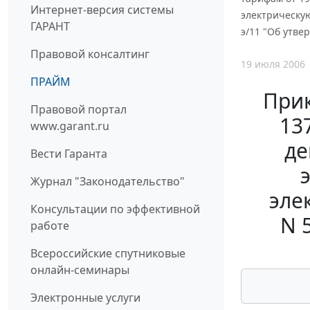
Интернет-версия системы
электрическую
ГАРАНТ
э/11 "Об утве
Правовой консалтинг
19 июля 2006
ПРАЙМ
Прик
Правовой портал
13
www.garant.ru
де
Вести Гаранта
Журнал "Законодательство"
эле
Консультации по эффективной
N 
работе
Всероссийские спутниковые
онлайн-семинары
Электронные услуги