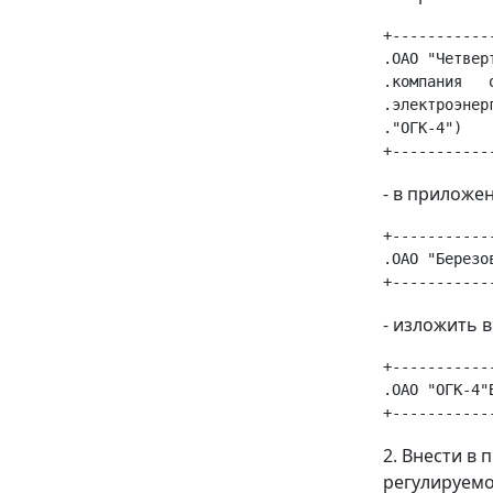
+-----------
.ОАО "Четвер
.компания   
.электроэнер
."ОГК-4")   
- в приложен
+-----------
.ОАО "Березо
- изложить 
+-----------
.ОАО "ОГК-4"
2. Внести в 
регулируемо