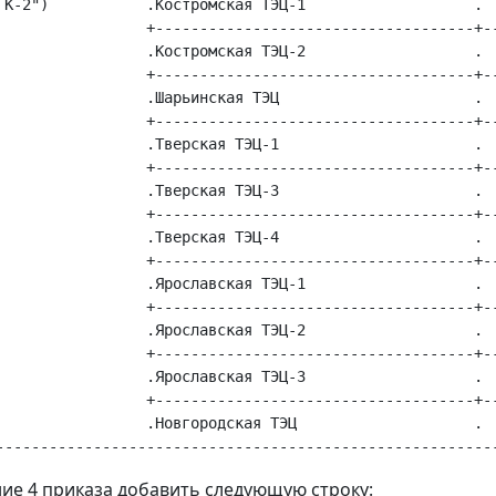
ГК-2")           .Костромская ТЭЦ-1                   .  
                 +------------------------------------+--
                 .Костромская ТЭЦ-2                   .  
                 +------------------------------------+--
                 .Шарьинская ТЭЦ                      .  
                 +------------------------------------+--
                 .Тверская ТЭЦ-1                      .  
                 +------------------------------------+--
                 .Тверская ТЭЦ-3                      .  
                 +------------------------------------+--
                 .Тверская ТЭЦ-4                      .  
                 +------------------------------------+--
                 .Ярославская ТЭЦ-1                   .  
                 +------------------------------------+--
                 .Ярославская ТЭЦ-2                   .  
                 +------------------------------------+--
                 .Ярославская ТЭЦ-3                   .  
                 +------------------------------------+--
                 .Новгородская ТЭЦ                    .  
ние 4 приказа добавить следующую строку: