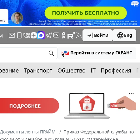
м
Войти
Eng
Перейти в систему ГАРАНТ
ование
Транспорт
Общество
IT
Профессия
П
Документы ленты ПРАЙМ
Приказ Федеральной службы по
оссии от 3 декабря 2005 года N 572-э/5 "О тарифах на