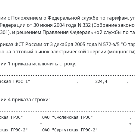
вии с Положением о Федеральной службе по тарифам, 
едерации от 30 июня 2004 года N 332 (Собрание законод
т. 301), и решением Правления Федеральной службы по т
приказ ФСТ России от 3 декабря 2005 года N 572-э/5 "О 
ю на оптовый рынок электрической энергии (мощности
нии 1 приказа исключить строку:
---------------------------------------------------------
вская ГРЭС-1"                   .       224,4        .   
ии 4 приказа строки:
---------------------------------------------------------
ская ГРЭС"       .ОАО "Смоленская ГРЭС"               .  
-----------------+------------------------------------+--
ская ГРЭС-2"     .ОАО "Сургутская ГРЭС-2"             .  