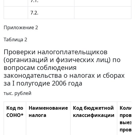
7.1.
7.2.
Приложение 2
Таблица 2
Проверки налогоплательщиков
(организаций и физических лиц) по
вопросам соблюдения
законодательства о налогах и сборах
за I полугодие 2006 года
тыс. рублей
Код по
Наименование
Код бюджетной
Колич
СОНО*
налога
классификации
пров
выез
прове