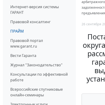
арбитражного 
Интернет-версия системы
задолженности
ГАРАНТ
предъявления 
Правовой консалтинг
26 сентября 2
ПРАЙМ
Пост
Правовой портал
округа
www.garant.ru
расс
Вести Гаранта
гар
Журнал "Законодательство"
вы
Консультации по эффективной
уста
работе
Всероссийские спутниковые
онлайн-семинары
Электронные услуги