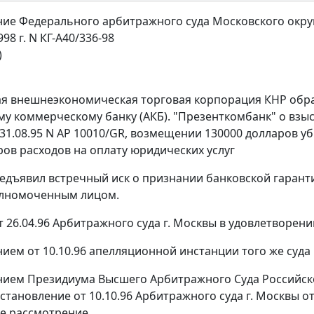
ие Федерального арбитражного суда Московского окру
998 г. N КГ-А40/336-98
)
я внешнеэкономическая торговая корпорация КНР обрат
у коммерческому банку (АКБ). "Презенткомбанк" о взыс
 31.08.95 N АР 10010/GR, возмещении 130000 долларов у
ров расходов на оплату юридических услуг
едъявил встречный иск о признании банковской гаранти
олномоченным лицом.
 26.04.96 Арбитражного суда г. Москвы в удовлетворени
ием от 10.10.96 апелляционной инстанции того же суда
нием
Президиума Высшего Арбитражного Суда Российской
постановление от 10.10.96 Арбитражного суда г. Москвы
ое рассмотрение.