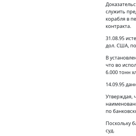
Доказательс
служить пре
корабля в п
контракта.
31.08.95 ист
дол. США, по
В установле
что во испо
6.000 тонн 
14.09.95 да
Утверждая, 
наименовани
по банковск
Поскольку б
суд.