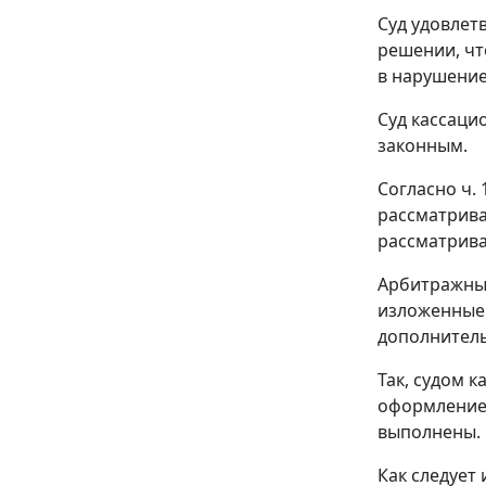
Суд удовлет
решении, чт
в нарушение
Суд кассаци
законным.
Согласно
ч. 
рассматрива
рассматрив
Арбитражным
изложенные 
дополнитель
Так, судом 
оформлением
выполнены.
Как следует