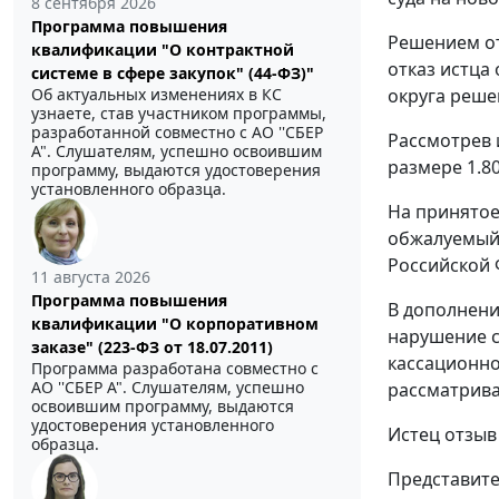
8 сентября 2026
Программа повышения
Решением от
квалификации "О контрактной
отказ истца
системе в сфере закупок" (44-ФЗ)"
округа реше
Об актуальных изменениях в КС
узнаете, став участником программы,
разработанной совместно с АО ''СБЕР
Рассмотрев 
А". Слушателям, успешно освоившим
размере 1.8
программу, выдаются удостоверения
установленного образца.
На принятое
обжалуемый 
Российской 
11 августа 2026
Программа повышения
В дополнени
квалификации "О корпоративном
нарушение
заказе" (223-ФЗ от 18.07.2011)
кассационно
Программа разработана совместно с
АО ''СБЕР А". Слушателям, успешно
рассматрива
освоившим программу, выдаются
удостоверения установленного
Истец отзыв
образца.
Представите