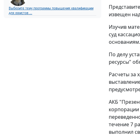
Представите
Выберите тему программы повышения квалификации
для юристов ...
извещен на
Изучив мате
суд кассаци
основаниям
По делу уста
ресурсы" об
Расчеты за 
выставление
предусмотре
АКБ "Презен
корпорации 
переведенног
течение 7 р
выполнил св