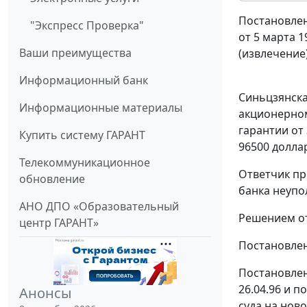
Постановлен
"Экспресс Проверка"
от 5 марта 1
Ваши преимущества
(извлечение
Информационный банк
Синьцзянска
Информационные материалы
акционерном
гарантии от
Купить систему ГАРАНТ
96500 долла
Телекоммуникационное
Ответчик пр
обновление
банка неуп
АНО ДПО «Образовательный
Решением от
центр ГАРАНТ»
Постановлен
Постановле
26.04.96 и 
Анонсы
суда на нов