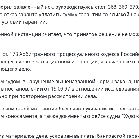
ворил заявленный иск, руководствуясь
ст.ст. 368
,
369
,
370
о отказ гаранта уплатить сумму гарантии со ссылкой н
 условий гарантии.
онной инстанции считает, что принятое решение не мо
1 ст. 178
Арбитражного процессуального кодекса Российс
ющего дело в кассационной инстанции, изложенные в п
ающего дело.
 судом, в нарушение вышеназванной нормы закона, не
в постановлении от 19.09.97 в отношении исследования
но при повторном рассмотрении дела.
кассационной инстанции было дано указание исследова
 коносамента, а также документы о рейсе судна "Художн
 из материалов дела, условием выплаты банковской гар