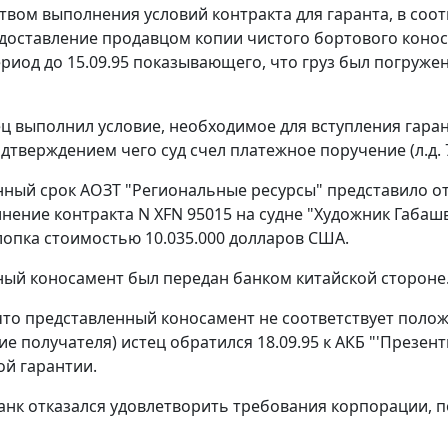
твом выполнения условий контракта для гаранта, в соо
доставление продавцом копии чистого бортового коно
ериод до 15.09.95 показывающего, что груз был погруж
ец выполнил условие, необходимое для вступления гаран
дтверждением чего суд счел платежное поручение (л.д. 75
нный срок АОЗТ "Региональные ресурсы" представило от
лнение контракта N ХFN 95015 на судне "Художник Габаш
хлопка стоимостью 10.035.000 долларов США.
нный коносамент был передан банком китайской стороне
что представленный коносамент не соответствует полож
е получателя) истец обратился 18.09.95 к АКБ "'Презен
ой гарантии.
анк отказался удовлетворить требования корпорации, 