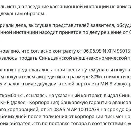
ль истца в заседание кассационной инстанции не явилс
длежащим образом.
риалы дела, выслушав представителей заявителя, обсуд
онной инстанции находит принятое по делу решение от
.
новлено, что согласно контракту от 06.06.95 N ХFN 9501
язалось продать Синьцзянской внешнеэкономической т
хлопок предполагалось произвести путем уплаты покупат
м покупателем аккредитива в размере 80% стоимости хлоп
ли залог в виде двух двигателей вертолета МИ-8 и двух 
ткомбанк", ссылаясь на указанный контракт, выдал Си
КНР (далее - Корпорация) банковскую гарантию авансов
о корпорацией, от 31.08.95 N АР 10010/GR на срок до 06
абочих дней после получения от корпорации письменно
оих обязательств по поставке товара в соответствии с 