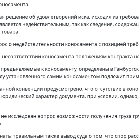
оносамента.
ая решение об удовлетворений иска, исходил из требов
является недействительным, так как сведения, содержа
 товара.
рос о недействительности коносамента с позицией треб
о несоответствии коносамента положениям контракта н
 предъявляемые к коносаменту, определены в
Гамбургс
илу установленного самим коносаментом подлежит прим
анной конвенции предусмотрено, что отсутствие в коно
а юридический характер документа, при условии, однако
 не исследован вопрос возможности получения груза г
.
нать правильным также вывод суда о том, что спор ра