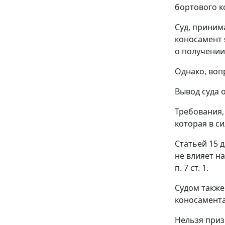
бортового к
Суд, приним
коносамент 
о получении
Однако, воп
Вывод суда 
Требования,
которая в с
Статьей 15
д
не влияет н
п. 7 ст. 1
.
Судом также
коносамента
Нельзя приз