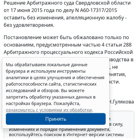
Решение
Арбитражного суда Свердловской области
от 17 июня 2015 года по делу N А60-17317/2015
оставить без изменения, апелляционную жалобу -
без удовлетворения.
Постановление может быть обжаловано только по
основаниям, предусмотренным
частью 4 статьи 288
Арбитражного процессуального кодекса Российской
Федерации в порядке кассационного производства в
Мы обрабатываем локальные данные
Арбитражный суд Уральского округа в срок, не
браузера и используем инструменты
превышающий двух месяцев со дня его принятия,
аналитики в целях улучшения и обеспечения
через Арбитражный суд Свердловской области.
работоспособности сайта, статистических
исследований и обзоров. Вы можете
запретить обработку указанных данных в
Судья
Г.Н.Гулякова
настройках браузера. Пожалуйста,
ознакомьтесь с условиями их обработки
.
Принять
Для просмотра актуального текста документа и
получения полной информации о вступлении в силу,
изменениях и порядке применения документа,
воспользуйтесь поиском в Интернет-версии системы