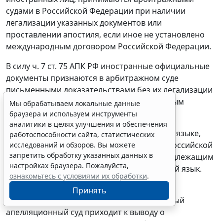
судами в Российской Федерации при наличии
легализации указанных документов или
проставлении апостиля, если иное не установлено
международным договором Российской Федерации.
В силу
ч. 7 ст. 75
АПК РФ иностранные официальные
документы признаются в арбитражном суде
письменными доказательствами без их легализации
в случаях, предусмотренных международным
Мы обрабатываем локальные данные
договором Российской Федерации.
браузера и используем инструменты
аналитики в целях улучшения и обеспечения
Документы, составленные на иностранном языке,
работоспособности сайта, статистических
при представлении в арбитражный суд в Российской
исследований и обзоров. Вы можете
запретить обработку указанных данных в
Федерации должны сопровождаться их надлежащим
настройках браузера. Пожалуйста,
образом заверенным переводом на русский язык.
ознакомьтесь с условиями их обработки
.
Учитывая отсутствие в материалах дела
Принять
вышеуказанных доказательств, арбитражный
апелляционный суд приходит к выводу о