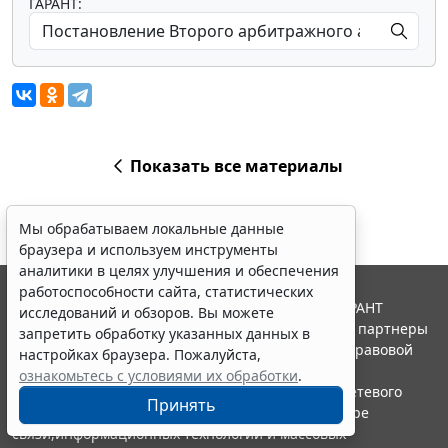
ГАРАНТ:
Показать все материалы
Мы обрабатываем локальные данные
браузера и используем инструменты
аналитики в целях улучшения и обеспечения
работоспособности сайта, статистических
© ООО "НПП "ГАРАНТ-СЕРВИС", 2026. Система ГАРАНТ
исследований и обзоров. Вы можете
выпускается с 1990 года. Компания "Гарант" и ее партнеры
запретить обработку указанных данных в
являются участниками Российской ассоциации правовой
настройках браузера. Пожалуйста,
информации ГАРАНТ.
ознакомьтесь с условиями их обработки
.
Портал ГАРАНТ.РУ зарегистрирован в качестве сетевого
Принять
издания Федеральной службой по надзору в сфере
связи,информационных технологий и массовых