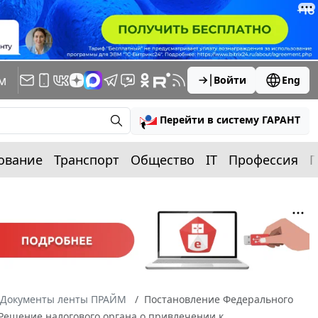
м
Войти
Eng
Перейти в систему ГАРАНТ
ование
Транспорт
Общество
IT
Профессия
П
Документы ленты ПРАЙМ
Постановление Федерального
0 Решение налогового органа о привлечении к