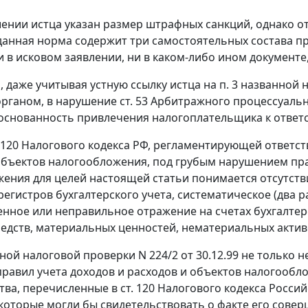
ении истца указан размер штрафных санкций, однако от
данная норма содержит три самостоятельных состава 
и в исковом заявлении, ни в каком-либо ином документе
м, даже учитывая устную ссылку истца на
п. 3
названной н
органом, в нарушение
ст. 53
Арбитражного процессуально
основанность привлечения налогоплательщика к ответс
 120
Налогового кодекса РФ, регламентирующей ответств
объектов налогообложения, под грубым нарушением пра
ения для целей настоящей статьи понимается отсутстви
регистров бухгалтерского учета, систематическое (два р
нное или неправильное отражение на счетах бухгалтерс
едств, материальных ценностей, нематериальных акти
дной налоговой проверки N 224/2 от 30.12.99 не только 
равил учета доходов и расходов и объектов налогообло
тва, перечисленные в
ст. 120
Налогового кодекса Россий
которые могли бы свидетельствовать о факте его совер