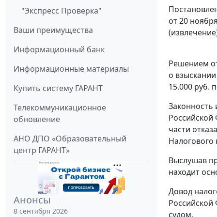
Постановлен
"Экспресс Проверка"
от 20 ноября
Ваши преимущества
(извлечение
Информационный банк
Решением от
Информационные материалы
о взыскании 
15.000 руб. 
Купить систему ГАРАНТ
Законность 
Телекоммуникационное
Российской 
обновление
части отказ
АНО ДПО «Образовательный
Налогового 
центр ГАРАНТ»
Выслушав пр
находит осн
Довод налог
Анонсы
Российской 
8 сентября 2026
судом.