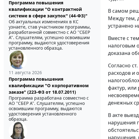
Программа повышения
квалификации "О контрактной
В самом реш
системе в сфере закупок" (44-ФЗ)"
Между тем, 
Об актуальных изменениях в КС
устранено н
узнаете, став участником программы,
разработанной совместно с АО ''СБЕР
А". Слушателям, успешно освоившим
Вместе с те
программу, выдаются удостоверения
налоговым 
установленного образца.
доказана об
Согласно
ст.
11 августа 2026
расходов и 
Программа повышения
налогооблож
квалификации "О корпоративном
фактур, или 
заказе" (223-ФЗ от 18.07.2011)
несвоевреме
Программа разработана совместно с
денежных ср
АО ''СБЕР А". Слушателям, успешно
освоившим программу, выдаются
удостоверения установленного
В акте выез
образца.
нарушения п
обстоятельс
нарушения, 