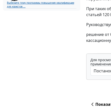
Выберите тему программы повышения квалификации
для юристов ...
При таких о
статьей 120
Руководств
решение от 0
кассационну
Для просмо
применения
Показа