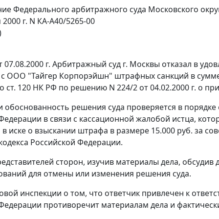
ие Федерального арбитражного суда Московского окру
 2000 г. N КА-А40/5265-00
)
 07.08.2000 г. Арбитражный суд г. Москвы отказал в уд
с ООО "Тайгер Корпорэйшн" штрафных санкций в сумме 20.
по
ст. 120
НК РФ по решению N 224/2 от 04.02.2000 г. о п
и обоснованность решения суда проверяется в порядке
Федерации в связи с кассационной жалобой истца, кот
а в иске о взыскании штрафа в размере 15.000 руб. за
кодекса Российской Федерации.
едставителей сторон, изучив материалы дела, обсудив 
ований для отмены или изменения решения суда.
овой инспекции о том, что ответчик привлечен к ответ
Федерации противоречит материалам дела и фактичес