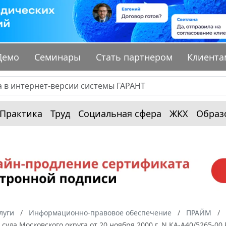
Демо
Семинары
Стать партнером
Клиента
Практика
Труд
Социальная сфера
ЖКХ
Образ
луги
Информационно-правовое обеспечение
ПРАЙМ
суда Московского округа от 20 ноября 2000 г. N КА-А40/5265-0