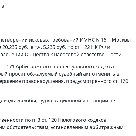
га
овлетворении исковых требований ИМНС N 16 г. Москвы
235 руб., в т.ч. 5.235 руб. по
ст. 122
НК РФ и
ривлечении Общества к налоговой ответственности.
ст. 171
Арбитражного процессуального кодекса
орый просит обжалуемый судебный акт отменить в
 совершение правонарушения, предусмотренного
ст. 120
доводы жалобы, суд кассационной инстанции не
ственности по
п. 3 ст. 120
Налогового кодекса
ким обстоятельствам, установленным арбитражным