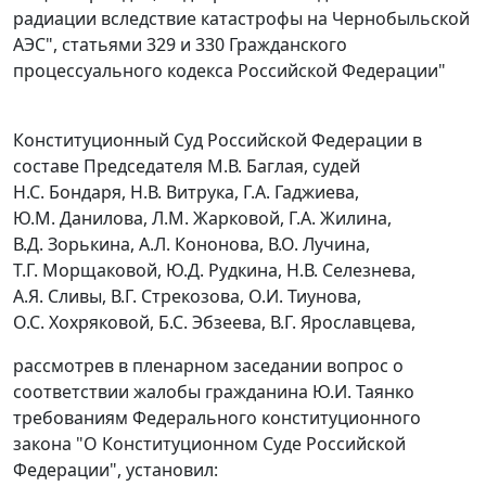
радиации вследствие катастрофы на Чернобыльской
АЭС", статьями 329 и 330 Гражданского
процессуального кодекса Российской Федерации"
Конституционный Суд Российской Федерации в
составе Председателя М.В. Баглая, судей
Н.С. Бондаря, Н.В. Витрука, Г.А. Гаджиева,
Ю.М. Данилова, Л.М. Жарковой, Г.А. Жилина,
В.Д. Зорькина, А.Л. Кононова, В.О. Лучина,
Т.Г. Морщаковой, Ю.Д. Рудкина, Н.В. Селезнева,
А.Я. Сливы, В.Г. Стрекозова, О.И. Тиунова,
О.С. Хохряковой, Б.С. Эбзеева, В.Г. Ярославцева,
рассмотрев в пленарном заседании вопрос о
соответствии жалобы гражданина Ю.И. Таянко
требованиям
Федерального конституционного
закона
"О Конституционном Суде Российской
Федерации", установил: