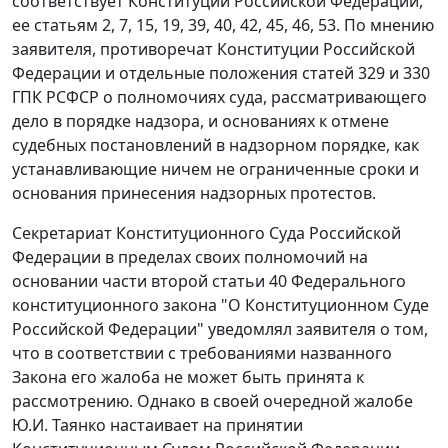
соответствует Конституции Российской Федерации,
ее
статьям 2
,
7
,
15
,
19
,
39
,
40
,
42
,
45
,
46
,
53
. По мнению
заявителя, противоречат
Конституции
Российской
Федерации и отдельные положения
статей 329
и
330
ГПК РСФСР о полномочиях суда, рассматривающего
дело в порядке надзора, и основаниях к отмене
судебных постановлений в надзорном порядке, как
устанавливающие ничем не ограниченные сроки и
основания принесения надзорных протестов.
Секретариат Конституционного Суда Российской
Федерации в пределах своих полномочий на
основании
части второй статьи 40
Федерального
конституционного закона "О Конституционном Суде
Российской Федерации" уведомлял заявителя о том,
что в соответствии с требованиями названного
Закона
его жалоба не может быть принята к
рассмотрению. Однако в своей очередной жалобе
Ю.И. Таянко настаивает на принятии