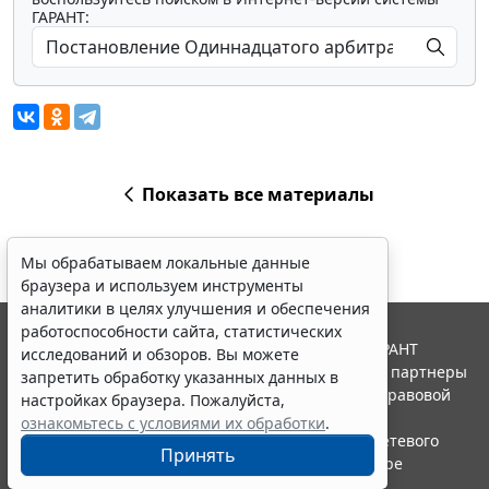
ГАРАНТ:
Показать все материалы
Мы обрабатываем локальные данные
браузера и используем инструменты
аналитики в целях улучшения и обеспечения
работоспособности сайта, статистических
© ООО "НПП "ГАРАНТ-СЕРВИС", 2026. Система ГАРАНТ
исследований и обзоров. Вы можете
выпускается с 1990 года. Компания "Гарант" и ее партнеры
запретить обработку указанных данных в
являются участниками Российской ассоциации правовой
настройках браузера. Пожалуйста,
информации ГАРАНТ.
ознакомьтесь с условиями их обработки
.
Портал ГАРАНТ.РУ зарегистрирован в качестве сетевого
Принять
издания Федеральной службой по надзору в сфере
связи,информационных технологий и массовых