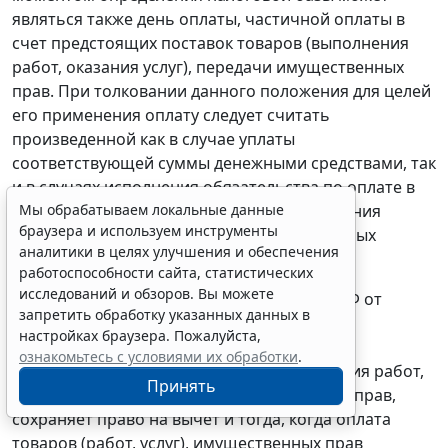
являться также день оплаты, частичной оплаты в
счет предстоящих поставок товаров (выполнения
работ, оказания услуг), передачи имущественных
прав. При толковании данного положения для целей
его применения оплату следует считать
произведенной как в случае уплаты
соответствующей суммы денежными средствами, так
и в случаях исполнения обязательства по оплате в
Мы обрабатываем локальные данные
неденежной форме, в том числе прекращения
браузера и используем инструменты
денежного обязательства зачетом встречных
аналитики в целях улучшения и обеспечения
однородных требований.
работоспособности сайта, статистических
исследований и обзоров. Вы можете
В
пункте 23
постановления Пленума ВАС РФ от
запретить обработку указанных данных в
30.05.2014 N 33 также указывается, что
настройках браузера. Пожалуйста,
налогоплательщик, произведший оплату
ознакомьтесь с условиями их обработки
.
предстоящих поставок товаров (выполнения работ,
Принять
оказания услуг), передачи имущественных прав,
сохраняет право на вычет и тогда, когда оплата
товаров (работ, услуг), имущественных прав