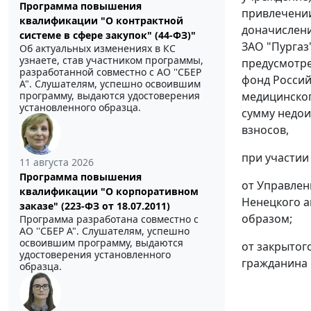
Программа повышения
привлечении
квалификации "О контрактной
доначислени
системе в сфере закупок" (44-ФЗ)"
ЗАО "Пургаз
Об актуальных изменениях в КС
узнаете, став участником программы,
предусмотр
разработанной совместно с АО ''СБЕР
фонд Россий
А". Слушателям, успешно освоившим
программу, выдаются удостоверения
медицинског
установленного образца.
сумму недои
взносов,
при участии
11 августа 2026
Программа повышения
от Управлен
квалификации "О корпоративном
Ненецкого а
заказе" (223-ФЗ от 18.07.2011)
образом;
Программа разработана совместно с
АО ''СБЕР А". Слушателям, успешно
освоившим программу, выдаются
от закрытог
удостоверения установленного
гражданина 
образца.