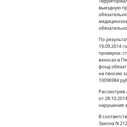
Территориал
выездную пр
обязательно
медицинское
обязательно
По результа
19.09.2014 
проверки: с
взносах в П
фонд обязат
на пенсию за
10096984 руб
Рассмотрев 
от 28.10.20
нарушения з
В соответст
Закона N 212