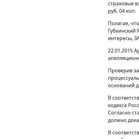
страховые в
руб. 04 коп.
Полагая, чт
Губкинский 
интересы, З
22.01.2015 
апелляционн
Проверив за
процессуаль
оснований д
В соответст
кодекса Рос
Согласно
ст
должно дока
В соответст