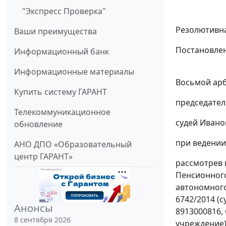
"Экспресс Проверка"
Резолютивна
Ваши преимущества
Постановлен
Информационный банк
Информационные материалы
Восьмой арб
Купить систему ГАРАНТ
председател
Телекоммуникационное
судей Иванов
обновление
при ведении
АНО ДПО «Образовательный
центр ГАРАНТ»
рассмотрев 
Пенсионного
автономного
6742/2014 (
Анонсы
8913000816,
8 сентября 2026
учреждение)