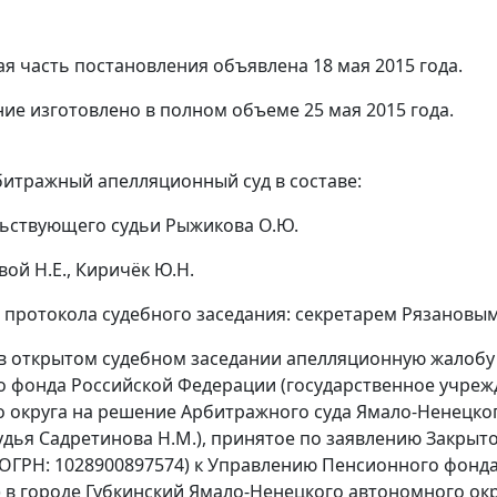
я часть постановления объявлена 18 мая 2015 года.
ие изготовлено в полном объеме 25 мая 2015 года.
итражный апелляционный суд в составе:
ьствующего судьи Рыжикова О.Ю.
ой Н.Е., Киричёк Ю.Н.
 протокола судебного заседания: секретарем Рязановым 
в открытом судебном заседании апелляционную жалобу
 фонда Российской Федерации (государственное учрежд
 округа на
решение
Арбитражного суда Ямало-Ненецкого
судья Садретинова Н.М.), принятое по заявлению Закрыт
 ОГРН: 1028900897574) к Управлению Пенсионного фонд
 в городе Губкинский Ямало-Ненецкого автономного ок