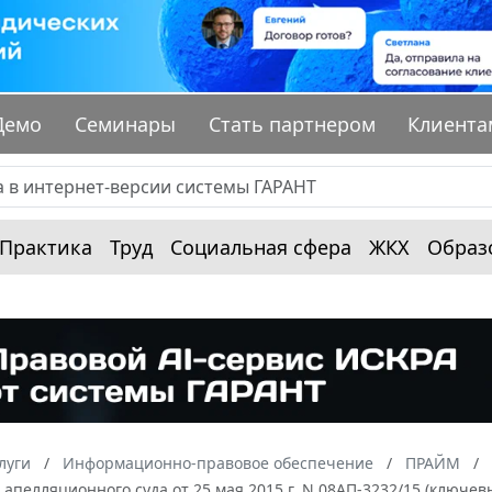
Демо
Семинары
Стать партнером
Клиента
Практика
Труд
Социальная сфера
ЖКХ
Образ
луги
Информационно-правовое обеспечение
ПРАЙМ
апелляционного суда от 25 мая 2015 г. N 08АП-3232/15 (ключев