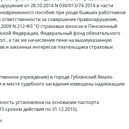
рушения от 28.10.2014 N 030/013/74-2014 в части
диновременного пособия при уходе бывших работников
я к ответственности за совершение правонарушения,
.2009 N 212-ФЗ "О страховых взносах в Пенсионный
йской Федерации, Федеральный фонд обязательного
коп., а так же начисления пени на вышеуказанную
ав и законных интересов плательщика страховых
твенное учреждение) в городе Губкинский Ямало-
ни и месте судебного заседания извещены надлежащим
ичность установлена на основании паспорта
5 сроком действия по 31.12.2015),
л: