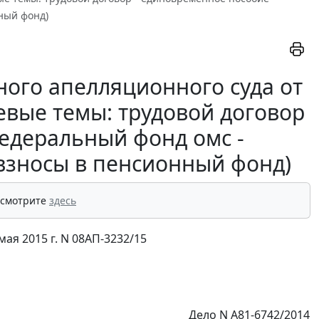
ный фонд)
ого апелляционного суда от
чевые темы: трудовой договор
федеральный фонд омс -
 взносы в пенсионный фонд)
 смотрите
здесь
ая 2015 г. N 08АП-3232/15
Дело N А81-6742/2014