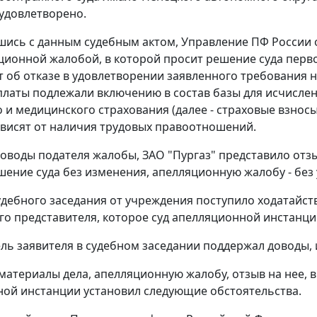
удовлетворено.
шись с данным судебным актом, Управление ПФ России
яционной жалобой, в которой просит решение суда перв
т об отказе в удовлетворении заявленного требования
латы подлежали включению в состав базы для исчислен
 и медицинского страхования (далее - страховые взнос
ависят от наличия трудовых правоотношений.
оводы подателя жалобы, ЗАО "Пургаз" представило отз
шение суда без изменения, апелляционную жалобу - без
удебного заседания от учреждения поступило ходатайс
его представителя, которое суд апелляционной инстанц
ль заявителя в судебном заседании поддержал доводы,
материалы дела, апелляционную жалобу, отзыв на нее, 
ой инстанции установил следующие обстоятельства.