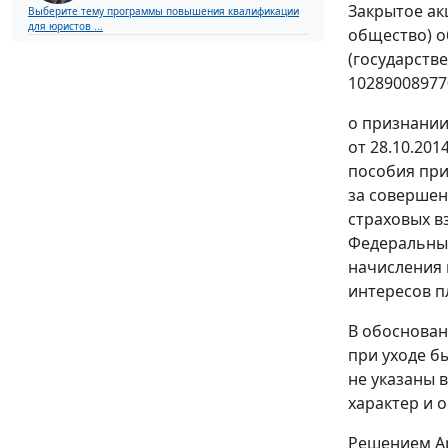
Закрытое ак
Выберите тему программы повышения квалификации
для юристов ...
общество) о
(государств
10289008977
о признании
от 28.10.20
пособия при
за соверше
страховых в
Федеральный
начисления 
интересов п
В обоснован
при уходе б
не указаны 
характер и 
Решением
А