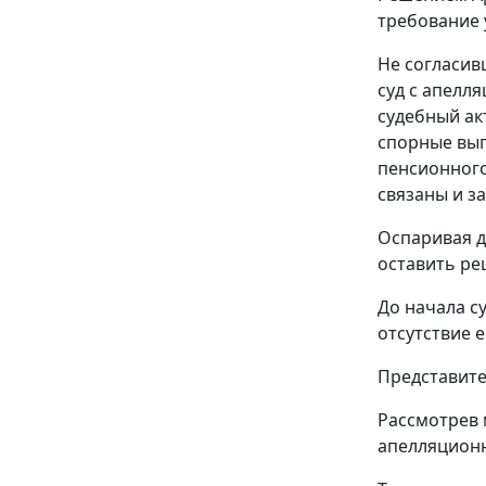
требование 
Не согласив
суд с апелл
судебный ак
спорные вып
пенсионного
связаны и з
Оспаривая д
оставить ре
До начала с
отсутствие 
Представите
Рассмотрев 
апелляционн