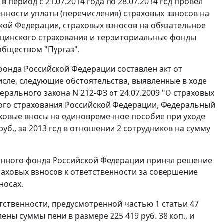
ериод с 21.07.2014 года по 28.07.2014 год провел
нности уплаты (перечисления) страховых взносов на
ой Федерации, страховых взносов на обязательное
ицинского страхования и территориальные фонды
бществом "Пургаз".
онда Российской Федерации составлен акт от
числе, следующие обстоятельства, выявленные в ходе
рального закона N 212-ФЗ от 24.07.2009 "О страховых
ого страхования Российской Федерации, Федеральный
ховые вносы на единовременное пособие при уходе
руб., за 2013 год в отношении 2 сотрудников на сумму
онного фонда Российской Федерации принял решение
траховых взносов к ответственности за совершение
носах.
етственности, предусмотренной
частью 1 статьи 47
лены суммы пени в размере 225 419 руб. 38 коп., и