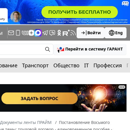
м
Войти
Eng
Перейти в систему ГАРАНТ
ование
Транспорт
Общество
IT
Профессия
П
Документы ленты ПРАЙМ
Постановление Восьмого
ые темы: трудовой договор - единовременное пособие -