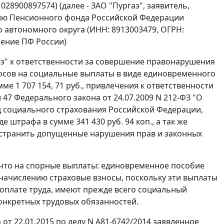
28900897574) (далее - ЗАО "Пургаз", заявитель,
нию Пенсионного фонда Российской Федерации
 автономного округа (ИНН: 8913003479, ОГРН:
ление ПФ России)
з" к ответственности за совершение правонарушения
зносов на социальные выплаты в виде единовременного
е 1 707 154, 71 руб., привлечения к ответственности
 47
Федерального закона от 24.07.2009 N 212-ФЗ "О
 социального страхования Российской Федерации,
штрафа в сумме 341 430 руб. 94 коп., а так же
устранить допущенные нарушения прав и законных
, что на спорные выплаты: единовременное пособие
 начислению страховые взносы, поскольку эти выплаты
 оплате труда, имеют прежде всего социальный
онкретных трудовых обязанностей.
т 22.01.2015 по делу N А81-6742/2014 заявленное