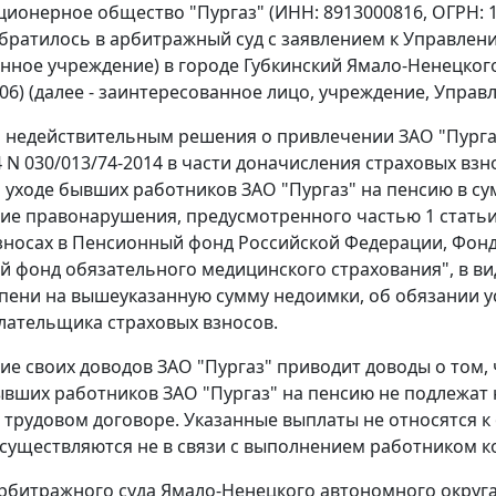
ционерное общество "Пургаз" (ИНН: 8913000816, ОГРН: 10
братилось в арбитражный суд с заявлением к Управле
енное учреждение) в городе Губкинский Ямало-Ненецкого
06) (далее - заинтересованное лицо, учреждение, Управ
 недействительным решения о привлечении ЗАО "Пурга
14 N 030/013/74-2014 в части доначисления страховых в
 уходе бывших работников ЗАО "Пургаз" на пенсию в сумм
ние правонарушения, предусмотренного
частью 1 статьи
зносах в Пенсионный фонд Российской Федерации, Фонд
 фонд обязательного медицинского страхования", в виде 
пени на вышеуказанную сумму недоимки, об обязании 
лательщика страховых взносов.
ие своих доводов ЗАО "Пургаз" приводит доводы о том
ывших работников ЗАО "Пургаз" на пенсию не подлежат
в трудовом договоре. Указанные выплаты не относятся к
осуществляются не в связи с выполнением работником к
рбитражного суда Ямало-Ненецкого автономного округа о