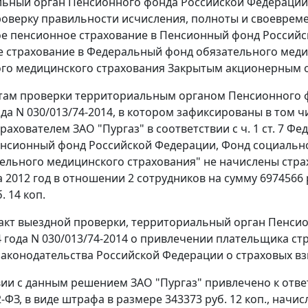
ьный орган Пенсионного фонда Российской Федерации в п
оверку правильности исчисления, полноты и своевреме
е пенсионное страхование в Пенсионный фонд Российск
 страхование в Федеральный фонд обязательного мед
го медицинского страхования Закрытым акционерным о
там проверки территориальным органом Пенсионного ф
года N 030/013/74-2014, в котором зафиксированы в том 
трахователем ЗАО "Пургаз" в соответствии с
ч. 1 ст. 7
Феде
енсионный фонд Российской Федерации, Фонд социальн
ельного медицинского страхования" не начислены стра
 2012 год в отношении 2 сотрудников на сумму 6974566 
. 14 коп.
акт выездной проверки, территориальный орган Пенси
14 года N 030/013/74-2014 о привлечении плательщика с
аконодательства Российской Федерации о страховых вз
вии с данным решением ЗАО "Пургаз" привлечено к отв
-ФЗ, в виде штрафа в размере 343373 руб. 12 коп., начис