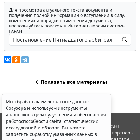
Для просмотра актуального текста документа и
получения полной информации о вступлении в силу,
изменениях и порядке применения документа,
воспользуйтесь поиском в Интернет-версии системы
ГАРАНТ:
Показать все материалы
Мы обрабатываем локальные данные
браузера и используем инструменты
аналитики в целях улучшения и обеспечения
работоспособности сайта, статистических
© ООО "НПП "ГАРАНТ-СЕРВИС", 2026. Система ГАРАНТ
исследований и обзоров. Вы можете
выпускается с 1990 года. Компания "Гарант" и ее партнеры
запретить обработку указанных данных в
являются участниками Российской ассоциации правовой