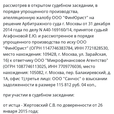
рассмотрев в открытом судебном заседании, в
порядке упрощенного производства,
апелляционную жалобу ООО "ФинЮрист" на
решение
Арбитражного суда г. Москвы от 31 декабря
2014 года по делу N А40-169160/14, принятое судьей
Агафоновой Е.Ю. и рассмотренное в порядке
упрощенного производства по иску ООО
"ФинЮрист" (ОГРН 1147746383784, ИНН 7721828530,
место нахождения: 109428, г. Москва, ул. Зарайская,
16) к ответчику ООО "Микрофинансовое Агентство"
(ОГРН 1087746113025, ИНН 7709776036, место
нахождения: 105082, г. Москва, пер. Балакиревский, д.
1А, офис 1),третье лицо: ООО "Санчос" о взыскании
задолженности в размере 115 812 руб. 04 коп.,
при участии в судебном заседании:
от истца - Жертовский С.В. по доверенности от 26
января 2015 года;