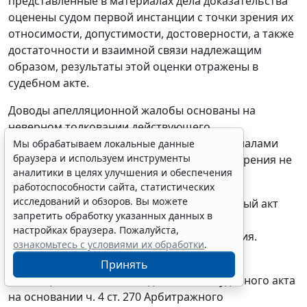
представленные в материалах дела доказательства
оценены судом первой инстанции с точки зрения их
относимости, допустимости, достоверности, а также
достаточности и взаимной связи надлежащим
образом, результаты этой оценки отражены в
судебном акте.
Доводы апелляционной жалобы основаны на
неверном толковании действующего
законодательства и опровергаются материалами
Мы обрабатываем локальные данные
браузера и используем инструменты
дела, а потому оснований для ее удовлетворения не
аналитики в целях улучшения и обеспечения
имеется.
работоспособности сайта, статистических
исследований и обзоров. Вы можете
С учетом изложенного обжалуемый судебный акт
запретить обработку указанных данных в
подлежит оставлению без изменения,
настройках браузера. Пожалуйста,
апелляционная жалоба - без удовлетворения.
ознакомьтесь с условиями их обработки
.
Нарушений норм процессуального права,
Принять
являющихся основанием для отмены судебного акта
на основании
ч. 4 ст. 270
Арбитражного