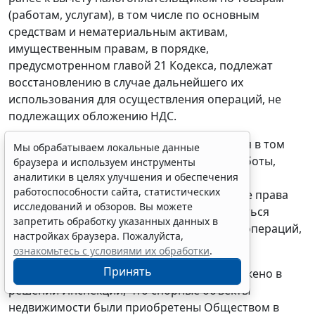
(работам, услугам), в том числе по основным
средствам и нематериальным активам,
имущественным правам, в порядке,
предусмотренном
главой 21
Кодекса, подлежат
восстановлению в случае дальнейшего их
использования для осуществления операций, не
подлежащих обложению НДС.
Восстановление сумм налога производится в том
Мы обрабатываем локальные данные
налоговом периоде, в котором товары (работы,
браузера и используем инструменты
аналитики в целях улучшения и обеспечения
услуги), в том числе основные средства и
работоспособности сайта, статистических
нематериальные активы, и имущественные права
исследований и обзоров. Вы можете
были переданы или начинают использоваться
запретить обработку указанных данных в
налогоплательщиком для осуществления операций,
настройках браузера. Пожалуйста,
указанных в
пункте 2 статьи 170
НК РФ.
ознакомьтесь с условиями их обработки
.
Принять
Из материалов дела усматривается и отражено в
решении Инспекции, что спорные объекты
недвижимости были приобретены Обществом в