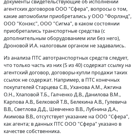
документы свидетельствующие об исполнении
агентских договоров ООО "Сфера", вопросы о том,
какие автомобили приобретались у ООО "Форлэнд",
ООО "Конэкс", ООО "Сигма", в каком состоянии
приобретались транспортные средства (с
дополнительным оборудованием или без него),
Дроновой И.А. налоговым органом не задавались.
Из анализа ПТС автотранспортных средств следует,
что только часть из них (5 из 40) содержат ссылку на
агентский договор, договоры-купли продажи таких
ссылок не содержат. Например, в ПТС конечных
покупателей Старцева С.В., Уханова А.М., Ажгина
О.Н., Хлаповой Т.Б., Галченко Д.В., Данилова В.М.,
Карпова А.В., Белковой Т.В., Белекина А.В., Гулевича
В.В., Светлова Д.Д., Шевченко В.В., Лубнина Д.А.,
Акимова В.В., отсутствует указание на ООО "Сфера",
как агента; в данных ПТС ООО "Сфера" указано в
качестве собственника.