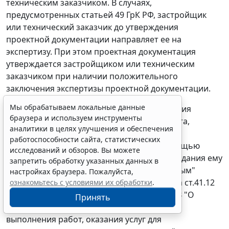
техническим заказчиком. В случаях,
предусмотренных
статьей 49
ГрК РФ, застройщик
или технический заказчик до утверждения
проектной документации направляет ее на
экспертизу. При этом проектная документация
утверждается застройщиком или техническим
заказчиком при наличии положительного
заключения экспертизы проектной документации.
Мы обрабатываем локальные данные
Истец поясняет, что проектная документация
браузера и используем инструменты
является частью муниципального контракта,
аналитики в целях улучшения и обеспечения
контракт вместе со всеми приложениями
работоспособности сайта, статистических
подписывается в электронном виде с помощью
исследований и обзоров. Вы можете
электронной подписи, обязательности придания ему
запретить обработку указанных данных в
бумажного вида с соответствующим "ручным"
настройках браузера. Пожалуйста,
подписанием не установлено, ссылается на ст.41.12
ознакомьтесь с условиями их обработки
.
Федерального закона
от 21.07.2005 N 94-ФЗ "О
Принять
размещении заказов на поставки товаров,
выполнения работ, оказания услуг для