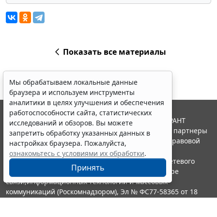
Показать все материалы
Мы обрабатываем локальные данные
браузера и используем инструменты
аналитики в целях улучшения и обеспечения
работоспособности сайта, статистических
© ООО "НПП "ГАРАНТ-СЕРВИС", 2026. Система ГАРАНТ
исследований и обзоров. Вы можете
выпускается с 1990 года. Компания "Гарант" и ее партнеры
запретить обработку указанных данных в
являются участниками Российской ассоциации правовой
настройках браузера. Пожалуйста,
информации ГАРАНТ.
ознакомьтесь с условиями их обработки
.
Портал ГАРАНТ.РУ зарегистрирован в качестве сетевого
Принять
издания Федеральной службой по надзору в сфере
связи,информационных технологий и массовых
коммуникаций (Роскомнадзором), Эл № ФС77-58365 от 18
июня 2014 года.