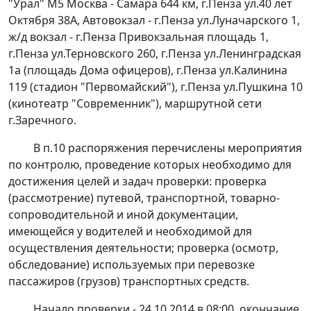
"Урал" М5 Москва - Самара 644 км, г.Пенза ул.40 лет
Октября 38А, Автовокзал - г.Пенза ул.Луначарского 1,
ж/д вокзал - г.Пенза Привокзальная площадь 1,
г.Пенза ул.Терновского 260, г.Пенза ул.Ленинградская
1а (площадь Дома офицеров), г.Пенза ул.Калинина
119 (стадион "Первомайский"), г.Пенза ул.Пушкина 10
(кинотеатр "Современник"), маршрутной сети
г.Заречного.
В п.10 распоряжения перечислены мероприятия
по контролю, проведение которых необходимо для
достижения целей и задач проверки: проверка
(рассмотрение) путевой, транспортной, товарно-
сопроводительной и иной документации,
имеющейся у водителей и необходимой для
осуществления деятельности; проверка (осмотр,
обследование) используемых при перевозке
пассажиров (грузов) транспортных средств.
Начало проверки - 24.10.2014 в 08:00, окончание