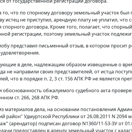
я от государственной регистрации договора.
а то, что по спорному договору земельный участок был 
ву истец не приступил, арендную плату не уплатил, что 
 спорного договора. Кроме того, полагает, что спорный
нной регистрации, поэтому земельный участок подлежит
лобу представил письменный отзыв, в котором просит 
з удовлетворения.
вующие в деле, надлежащим образом извещенные о вре
уда не направили своих представителей, от истца поступ
лей, что в порядке
п. 2
,
3 ст. 156
АПК РФ не является преп
и обоснованность обжалуемого судебного акта провере
енном
ст. 266
,
268
АПК РФ.
 из материалов дела, на основании постановления Адм
ий район" Удмуртской Республики от 26.08.2011 N 2094
аж" (арендатор) подписан договор N1360/11-53-ЗУ от 01.
дачи предоставлен в аренду земельный участок с када