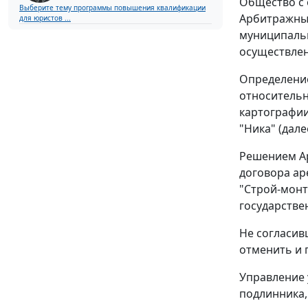
Общество с 
Выберите тему программы повышения квалификации
Арбитражный
для юристов ...
муниципальн
осуществлен
Определение
относительн
картографии
"Ника" (далее
Решением
А
договора ар
"Строй-монт
государстве
Не согласив
отменить и 
Управление 
подлинника,