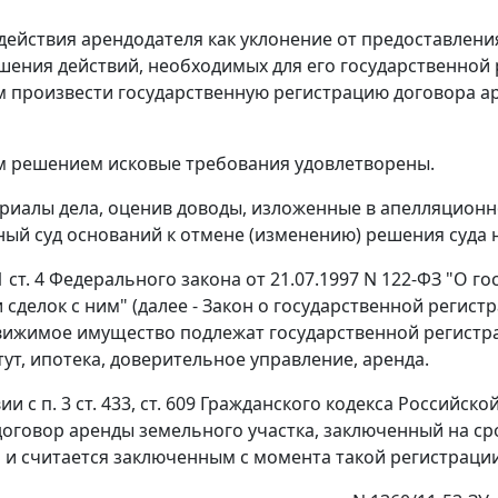
действия арендодателя как уклонение от предоставлени
шения действий, необходимых для его государственной 
 произвести государственную регистрацию договора аре
 решением исковые требования удовлетворены.
риалы дела, оценив доводы, изложенные в апелляционн
ый суд оснований к отмене (изменению) решения суда 
 ст. 4
Федерального закона
от 21.07.1997 N 122-ФЗ "О 
 сделок с ним" (далее - Закон о государственной регис
вижимое имущество подлежат государственной регистра
тут, ипотека, доверительное управление, аренда.
вии с
п. 3 ст. 433
,
ст. 609
Гражданского кодекса Российско
оговор аренды земельного участка, заключенный на сро
 и считается заключенным с момента такой регистрации