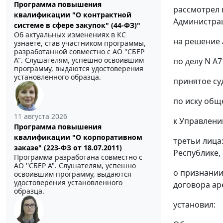
Программа повышения
рассмотрел 
квалификации "О контрактной
Администрац
системе в сфере закупок" (44-ФЗ)"
Об актуальных изменениях в КС
на
решение
узнаете, став участником программы,
разработанной совместно с АО ''СБЕР
А". Слушателям, успешно освоившим
по делу N А7
программу, выдаются удостоверения
установленного образца.
принятое су
по иску общ
11 августа 2026
к Управлени
Программа повышения
квалификации "О корпоративном
третьи лица
заказе" (223-ФЗ от 18.07.2011)
Республике,
Программа разработана совместно с
АО ''СБЕР А". Слушателям, успешно
о признании
освоившим программу, выдаются
удостоверения установленного
договора ар
образца.
установил: