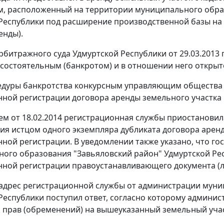
.м, расположенный на территории муниципального обра
еспублики под расширение производственной базы на срок
енды).
рбитражного суда Удмуртской Республики от 29.03.2013 
состоятельным (банкротом) и в отношении него открыт
едуры банкротства конкурсным управляющим общества 
нной регистрации договора аренды земельного участка N 
м от 18.02.2014 регистрационная службы приостановил
ия истцом одного экземпляра дубликата договора арен
нной регистрации. В уведомлении также указано, что 
ого образования "Завьяловский район" Удмуртской Рес
нной регистрации правоустанавливающего документа (л.д
в адрес регистрационной службы от администрации мун
Республики поступил ответ, согласно которому админи
 прав (обременений) на вышеуказанный земельный уча