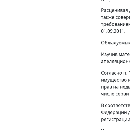
Расценивая 
также совер
требованием
01.09.2011.
Обжалуемым
Изучив мате
апелляционн
Согласно п. 1
имущество и
прав на нед
числе серви
В соответст
Федерации д
регистрации