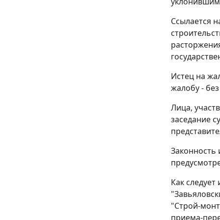
уклонившимс
Ссылается н
строительст
расторжения
государстве
Истец на жа
жалобу - бе
Лица, участ
заседание с
представите
Законность 
предусмотр
Как следует
"Завьяловск
"Строй-монт
приема-пере