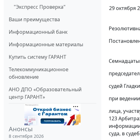
"Экспресс Проверка"
29 октября 2
Ваши преимущества
Резолютивна
Информационный банк
Постановлен
Информационные материалы
Купить систему ГАРАНТ
Семнадцатый
Телекоммуникационное
председател
обновление
судей Гладких
АНО ДПО «Образовательный
центр ГАРАНТ»
при ведении
лица, участ
123
Арбитраж
информации 
Анонсы
суда, в суд
8 сентября 2026