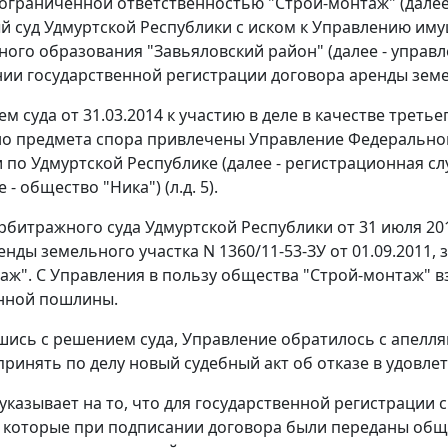
ограниченной ответственностью "Строй-монтаж" (далее 
 суд Удмуртской Республики с иском к Управлению им
ого образования "Завьяловский район" (далее - управл
ии государственной регистрации договора аренды земель
м суда от 31.03.2014 к участию в деле в качестве треть
о предмета спора привлечены Управление Федеральной
 по Удмуртской Республике (далее - регистрационная с
 - общество "Ника") (л.д. 5).
рбитражного суда Удмуртской Республики от 31 июля 20
енды земельного участка N 1360/11-53-ЗУ от 01.09.201
аж". С Управления в пользу общества "Строй-монтаж" вз
нной пошлины.
шись с решением суда, Управление обратилось с апелл
принять по делу новый судебный акт об отказе в удовл
указывает на то, что для государственной регистрации
 которые при подписании договора были переданы общ