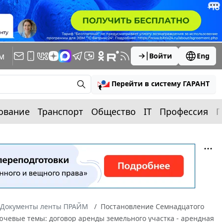
м
Войти
Eng
Перейти в систему ГАРАНТ
ование
Транспорт
Общество
IT
Профессия
П
Документы ленты ПРАЙМ
Постановление Семнадцатого
лючевые темы: договор аренды земельного участка - арендная