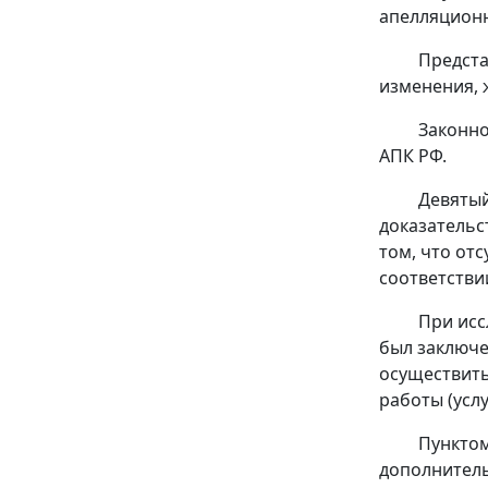
апелляционн
Предста
изменения, 
Законно
АПК РФ.
Девятый
доказательс
том, что от
соответстви
При исс
был заключе
осуществить
работы (услу
Пунктом
дополнитель