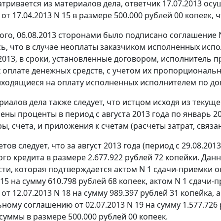
атривается из материалов дела, ответчик 17.07.2013 ос
от 17.04.2013 N 15 в размере 500.000 рублей 00 копеек
ого, 06.08.2013 сторонами было подписано соглашение N
ь, что в случае неоплаты заказчиком исполненных испо
.2013, в сроки, установленные договором, исполнитель 
оплате денежных средств, с учетом их пропорциональ
иходящиеся на оплату исполненных исполнителем по дого
риалов дела также следует, что истцом исходя из текущ
ены проценты в период с августа 2013 года по январь 2
ры, счета, и приложения к счетам (расчеты затрат, связ
етов следует, что за август 2013 года (период с 29.08.20
го кредита в размере 2.677.922 рублей 72 копейки. Дан
ти, которая подтверждается актом N 1 сдачи-приемки 
 15 на сумму 610.798 рублей 68 копеек, актом N 1 сдач
т 12.07.2013 N 18 на сумму 989.397 рублей 31 копейка, 
ному соглашению от 02.07.2013 N 19 на сумму 1.577.726
суммы в размере 500.000 рублей 00 копеек.