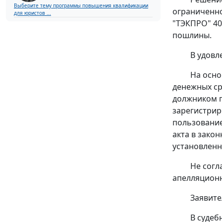
Выберите тему программы повышения квалификации
ограниченно
для юристов ...
"ТЭКПРО" 40
пошлины.
В удовл
На осн
денежных ср
должником п
зарегистриро
пользование
акта в зако
установленн
Не согл
апелляционн
Заявите
В судеб