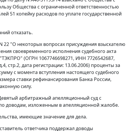
ользу Общества с ограниченной ответственностью
блей 51 копейку расходов по уплате государственной
ний отказать.
 N 22 "О некоторых вопросах присуждения взыскателю
чения своевременного исполнения судебного акта
"ТЭКПРО" (ОГРН 1067746698271, ИНН 7726542687,
4, стр.2, дата регистрации: 13.06.2006) проценты за
умму с момента вступления настоящего судебного
 размера ставки рефинансирования Банка России,
аконную силу.
 Девятый арбитражный апелляционный суд с
 по доводам, изложенным в апелляционной жалобе.
ельства, имеющие значение для дела.
дставитель ответчика поддержал доводы