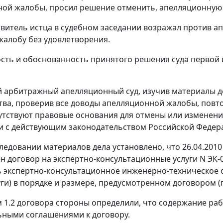
ой жалобы, просил решение отменить, апелляционную 
витель истца в судебном заседании возражал против а
жалобу без удовлетворения.
сть и обоснованность принятого решения суда первой
 арбитражный апелляционный суд, изучив материалы де
тва, проверив все доводы апелляционной жалобы, повто
сутствуют правовые основания для отмены или изменени
и с действующим законодательством Российской Федера
ледовании материалов дела установлено, что 26.04.2010
н договор на экспертно-консультационные услуги N ЭК-0
 экспертно-консультационное инженерно-техническое о
ги) в порядке и размере, предусмотренном договором (п
 1.2 договора стороны определили, что содержание рабо
ными соглашениями к договору.