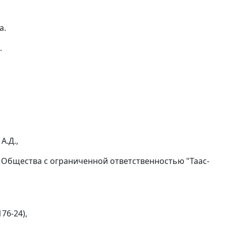
а.
.
А.Д.,
Общества с ограниченной ответственностью "Таас-
76-24),