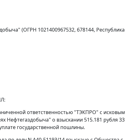
обыча" (ОГРН 1021400967532, 678144, Республика
Л:
аниченной ответственностью "ТЭКПРО" с исковым
х Нефтегаздобыча" о взыскании 515.181 рубля 33
о уплате государственной пошлины.
да по делу N А40-51193/14 взыскано с Общества с