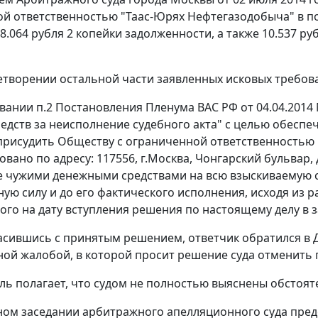
й ответственностью "Таас-Юрях Нефтегазодобыча" в п
8.064 рубля 2 копейки задолженности, а также 10.537 ру
етворении остальной части заявленных исковых требова
овании
п.2
Постановления Пленума ВАС РФ от 04.04.2014
едств за неисполнение судебного акта" с целью обеспе
рисудить Обществу с ограниченной ответственностью 
вано по адресу: 117556, г.Москва, Чонгарский бульвар, д.
 чужими денежными средствами на всю взыскиваемую с
нную силу и до его фактического исполнения, исходя из
ого на дату вступления решения по настоящему делу в з
асившись с принятым решением, ответчик обратился в
ой жалобой, в которой просит решение суда отменить
ль полагает, что судом не полностью выяснены обстоят
ном заседании арбитражного апелляционного суда пре