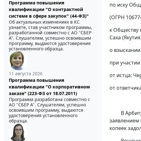
Программа повышения
по иску Общ
квалификации "О контрактной
системе в сфере закупок" (44-ФЗ)"
(ОГРН 1067746
Об актуальных изменениях в КС
узнаете, став участником программы,
к Обществу 
разработанной совместно с АО ''СБЕР
Саха (Якутия)
А". Слушателям, успешно освоившим
программу, выдаются удостоверения
установленного образца.
о взыскании
при участии
11 августа 2026
от истца: Че
Программа повышения
квалификации "О корпоративном
от ответчика
заказе" (223-ФЗ от 18.07.2011)
Программа разработана совместно с
АО ''СБЕР А". Слушателям, успешно
освоившим программу, выдаются
В Арбит
удостоверения установленного
заявлением 
образца.
копеек задо
Решени