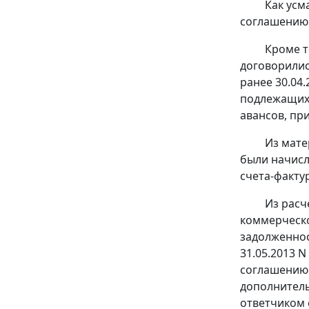
Как усм
соглашению 
Кроме т
договорилис
ранее 30.04
подлежащих 
авансов, пр
Из мате
были начисл
счета-факту
Из расч
коммерческо
задолженнос
31.05.2013 N
соглашению о
дополнитель
ответчиком 