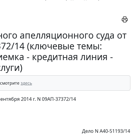
ого апелляционного суда от
372/14 (ключевые темы:
емка - кредитная линия -
слуги)
 смотрите
здесь
нтября 2014 г. N 09АП-37372/14
Дело N А40-51193/14