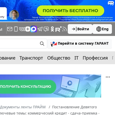
м
Войти
Eng
Перейти в систему ГАРАНТ
ование
Транспорт
Общество
IT
Профессия
П
Документы ленты ПРАЙМ
Постановление Девятого
ключевые темы: коммерческий кредит - сдача-приемка -