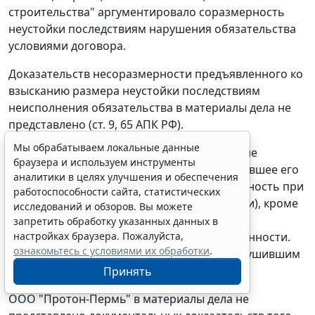
строительства" аргументировало соразмерность
неустойки последствиям нарушения обязательства
условиями договора.
Доказательств несоразмерности предъявленного ко
взысканию размера неустойки последствиям
неисполнения обязательства в материалы дела не
представлено (
ст. 9
,
65
АПК РФ).
Мы обрабатываем локальные данные
В соответствии с
п. 1
,
2 ст. 401
ГК РФ лицо, не
браузера и используем инструменты
исполнившее обязательства либо исполнившее его
аналитики в целях улучшения и обеспечения
ненадлежащим образом, несет ответственность при
работоспособности сайта, статистических
наличии вины (умысла или неосторожности), кроме
исследований и обзоров. Вы можете
случаев, когда законом или договором
запретить обработку указанных данных в
настройках браузера. Пожалуйста,
предусмотрены иные основания ответственности.
ознакомьтесь с условиями их обработки
.
Отсутствие вины доказывается лицом, нарушившим
обязательство.
Принять
ООО "Протон-Пермь" в материалы дела не