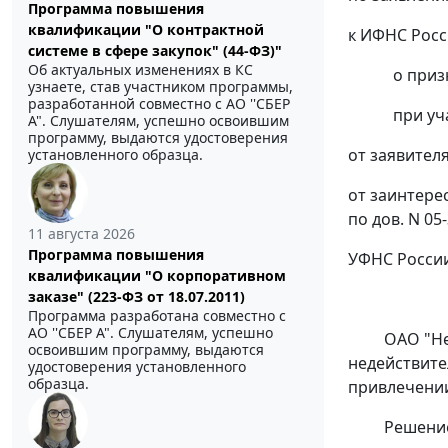
Программа повышения
квалификации "О контрактной
к ИФНС Росс
системе в сфере закупок" (44-ФЗ)"
Об актуальных изменениях в КС
о приз
узнаете, став участником программы,
разработанной совместно с АО ''СБЕР
при уч
А". Слушателям, успешно освоившим
программу, выдаются удостоверения
от заявителя
установленного образца.
от заинтерес
по дов. N 05
11 августа 2026
Программа повышения
УФНС России 
квалификации "О корпоративном
заказе" (223-ФЗ от 18.07.2011)
Программа разработана совместно с
АО ''СБЕР А". Слушателям, успешно
ОАО "Не
освоившим программу, выдаются
недействите
удостоверения установленного
образца.
привлечении
Решени