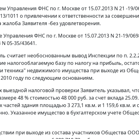
м Управления ФНС по г. Москве от 15.07.2013 N 21 -19/06
N 13/1011 о привлечении к ответственности за соверше
а жалоба Заявителя -без удовлетворения.
 Управления ФНС по г. Москве от 15.07.2013 N 21-19/
3 N 05-35/43641.
ль считает необоснованным вывод Инспекции по п. 2.2.
 налогооблагаемую базу по налогу на прибыль, остат
и техника" недвижимого имущества при выходе из Обществ
 в 2010 году по следующим основаниям.
х выездной налоговой проверки Заявитель указывал, чт
азмере 48 % стоимостью 48 000 руб. за счет вклада 25.09
х частей здания площадью 3 273,1 кв.м. и 1 159,6 кв.м. и 
нно. Указанное имущество в бухгалтерском учете Обще
ствии при выходе из состава участников Общества ООО 