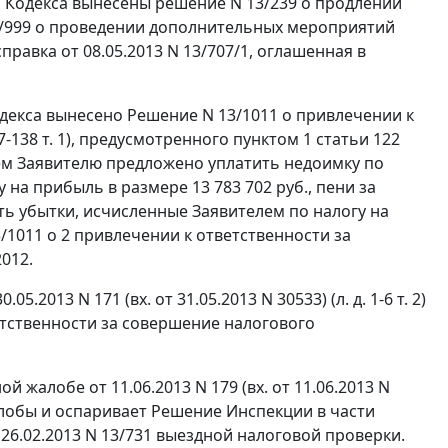
1
Кодекса вынесены решение N 13/239 о продлении
3/999 о проведении дополнительных мероприятий
справка от 08.05.2013 N 13/707/1, оглашенная в
декса вынесено Решение N 13/1011 о привлечении к
-138 т. 1), предусмотренного
пунктом 1 статьи 122
ием Заявителю предложено уплатить недоимку по
 на прибыль в размере 13 783 702 руб., пени за
ть убытки, исчисленные Заявителем по налогу на
3/1011 о 2 привлечении к ответственности за
012.
2013 N 171 (вх. от 31.05.2013 N 30533) (л. д. 1-6 т. 2)
етственности за совершение налогового
 жалобе от 11.06.2013 N 179 (вх. от 11.06.2013 N
 жалобы и оспаривает Решение Инспекции в части
т 26.02.2013 N 13/731 выездной налоговой проверки.