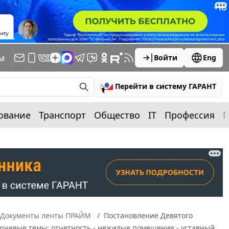
м
Войти
Eng
Перейти в систему ГАРАНТ
ование
Транспорт
Общество
IT
Профессия
П
Документы ленты ПРАЙМ
Постановление Девятого
ключевые темы: отчетность - нежилые помещения - уставный