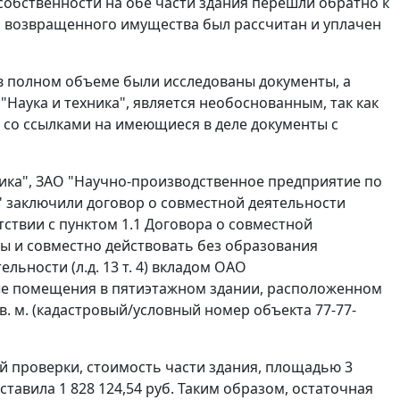
а собственности на обе части здания перешли обратно к
и возвращенного имущества был рассчитан и уплачен
 в полном объеме были исследованы документы, а
Наука и техника", является необоснованным, так как
я со ссылками на имеющиеся в деле документы с
тика", ЗАО "Научно-производственное предприятие по
" заключили договор о совместной деятельности
ветствии с пунктом 1.1 Договора о совместной
ады и совместно действовать без образования
льности (л.д. 13 т. 4) вкладом ОАО
ые помещения в пятиэтажном здании, расположенном
кв. м. (кадастровый/условный номер объекта 77-77-
ой проверки, стоимость части здания, площадью 3
составила 1 828 124,54 руб. Таким образом, остаточная