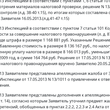
013 Инспекцией в соответствии с
пунктами 1
,
6 статьи 10
отрения материалов налоговой проверки, решение N 1
онтроля (л.д. 38-40 т.15), по итогам которых составлена 
Заявителя 16.05.2013.(л.д.41-47 т.15)
013 Инспекцией в соответствии с
пунктом 7 статьи 101
Ко
ости за совершение налогового правонарушения (л. д. 87
виде штрафа в размере 1 168 881 руб. Указанным Решен
бавленную стоимость в размере 8 136 167 руб., по налогу
нную уплату налогов в размере 8 166 013 руб., уменьши
009 год, в сумме 164 764 руб. Решение от 17.05.2013 N 1
налогового правонарушения вручено Заявителю 20.05.2
13 Заявителем представлена апелляционная жалоба от 30.05.
Инспекции от 17.05.2013 N 13/1011 о привлечении к отв
ения.
013 Заявителем представлены дополнения к апелляционной
 1 т. 14), согласно которым Заявитель уточнил предмет
етензий, обобщенных в пунктах 2.2.2, 2.2.3 и 2.4 Акта о