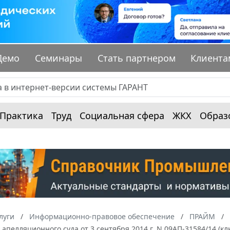
Демо
Семинары
Стать партнером
Клиента
Практика
Труд
Социальная сфера
ЖКХ
Образ
луги
Информационно-правовое обеспечение
ПРАЙМ
апелляционного суда от 3 сентября 2014 г. N 09АП-31584/14 (