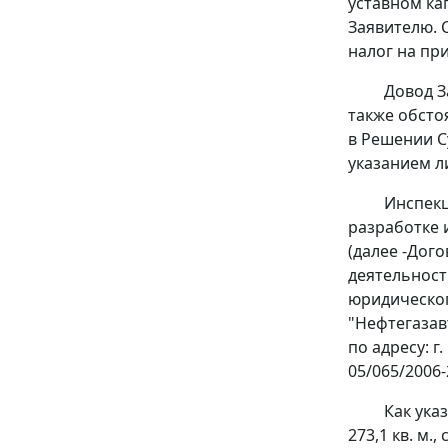
уставном ка
Заявителю. 
налог на приб
Довод З
также обсто
в Решении С
указанием л
Инспекц
разработке 
(далее -Дого
деятельност
юридического
"Нефтегазав
по адресу: г
05/065/2006-
Как ука
273,1 кв. м.