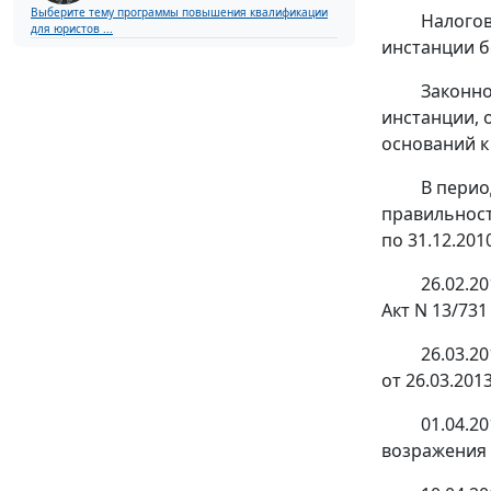
Выберите тему программы повышения квалификации
Налогов
для юристов ...
инстанции б
Законно
инстанции, 
оснований к
В перио
правильност
по 31.12.201
26.02.2
Акт N 13/731
26.03.2
от 26.03.201
01.04.2
возражения н