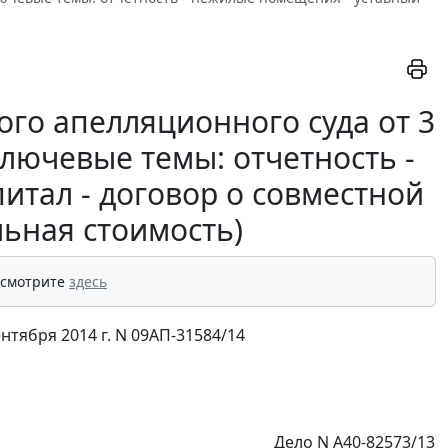
го апелляционного суда от 3
ключевые темы: отчетность -
итал - договор о совместной
льная стоимость)
 смотрите
здесь
тября 2014 г. N 09АП-31584/14
Дело N А40-82573/13