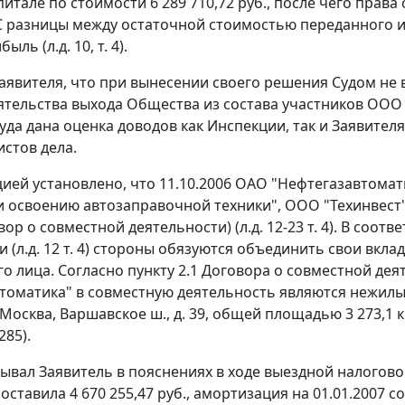
питале по стоимости 6 289 710,72 руб., после чего прав
С разницы между остаточной стоимостью переданного 
ыль (л.д. 10, т. 4).
аявителя, что при вынесении своего решения Судом не
ятельства выхода Общества из состава участников ООО "
уда дана оценка доводов как Инспекции, так и Заявител
истов дела.
ией установлено, что 11.10.2006 ОАО "Нефтегазавтома
и освоению автозаправочной техники", ООО "Техинвест
вор о совместной деятельности) (л.д. 12-23 т. 4). В соот
и (л.д. 12 т. 4) стороны обязуются объединить свои вкл
 лица. Согласно пункту 2.1 Договора о совместной деяте
томатика" в совместную деятельность являются нежил
. Москва, Варшавское ш., д. 39, общей площадью 3 273,1 
285).
зывал Заявитель в пояснениях в ходе выездной налогов
, составила 4 670 255,47 руб., амортизация на 01.01.2007 