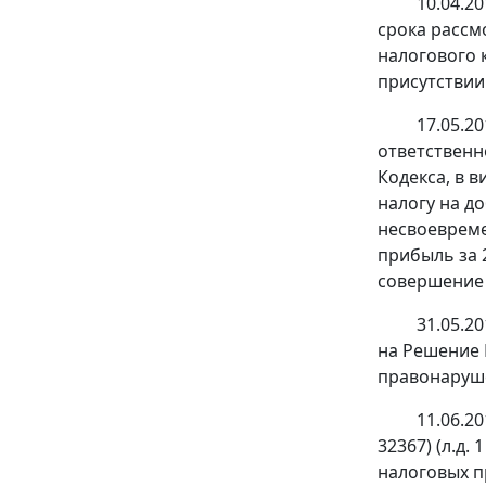
10.04.2
срока рассм
налогового к
присутствии 
17.05.2
ответственн
Кодекса, в 
налогу на до
несвоевреме
прибыль за 2
совершение 
31.05.20
на Решение 
правонаруш
11.06.2
32367) (л.д.
налоговых пр