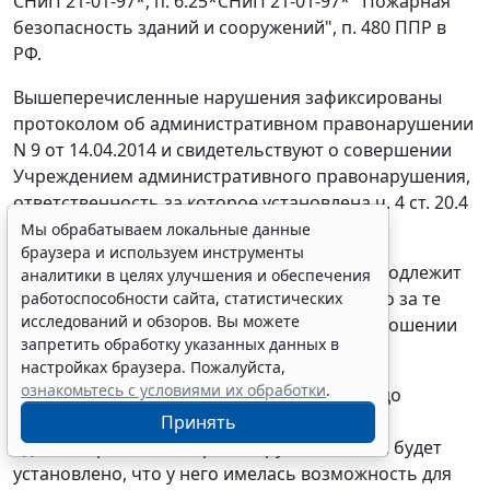
СНиП 21-01-97*, п. 6.25*СНиП 21-01-97* "Пожарная
безопасность зданий и сооружений", п. 480 ППР в
РФ.
Вышеперечисленные нарушения зафиксированы
протоколом об административном правонарушении
N 9 от 14.04.2014 и свидетельствуют о совершении
Учреждением административного правонарушения,
ответственность за которое установлена
ч. 4 ст. 20.4
КоАП РФ.
Мы обрабатываем локальные данные
браузера и используем инструменты
В соответствии с
ч. 1 ст. 1.5
КоАП РФ лицо подлежит
аналитики в целях улучшения и обеспечения
административной ответственности только за те
работоспособности сайта, статистических
исследований и обзоров. Вы можете
административные правонарушения, в отношении
запретить обработку указанных данных в
которых установлена его вина.
настройках браузера. Пожалуйста,
ознакомьтесь с условиями их обработки
.
В силу
ч. 2 ст. 2.1
КоАП РФ юридическое лицо
признается виновным в совершении
Принять
административного правонарушения, если будет
установлено, что у него имелась возможность для