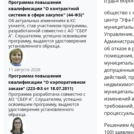
(судья Воронк
Программа повышения
квалификации "О контрактной
общество с 
системе в сфере закупок" (44-ФЗ)"
центр "Уфа-
Об актуальных изменениях в КС
узнаете, став участником программы,
муниципальн
разработанной совместно с АО ''СБЕР
Управление,
А". Слушателям, успешно освоившим
программу, выдаются удостоверения
Администрац
установленного образца.
об отказе в
помещения, 
муниципальн
11 августа 2026
допущенные 
Программа повышения
действий, 
квалификации "О корпоративном
недвижимого
заказе" (223-ФЗ от 18.07.2011)
муниципальн
Программа разработана совместно с
изменений в
АО ''СБЕР А". Слушателям, успешно
освоившим программу, выдаются
требований,
удостоверения установленного
процессуальн
образца.
Решением
Ар
100) заявле