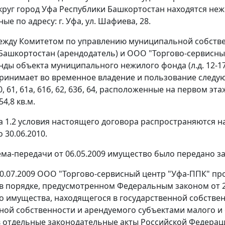
круг город Уфа Республики Башкортостан находятся не
е по адресу: г. Уфа, ул. Шафиева, 28.
между Комитетом по управлению муниципальной собств
Башкортостан (арендодатель) и ООО "Торгово-сервисны
енды объекта муниципального нежилого фонда (л.д. 12-17
ринимает во временное владение и пользование след
 60, 61, 61а, 61б, 62, 63б, 64, расположенные на первом эт
4,8 кв.м.
та 1.2 условия настоящего договора распространяются н
 30.06.2010.
ма-передачи от 06.05.2009 имущество было передано заяв
30.07.2009 ООО "Торгово-сервисный центр "Уфа-ППК" п
в порядке, предусмотренном
Федеральным законом
от 
 имущества, находящегося в государственной собствен
ой собственности и арендуемого субъектами малого и 
 отдельные законодательные акты Российской Федерац