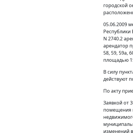
городской о
расположенны
05.06.2009 
Республики 
N 2740.2 ар
арендатор п
58, 59, 59а,
площадью 15
В силу пунк
действуют по
По акту прие
Заявкой от 
помещения 
недвижимого
муниципальн
изменений в