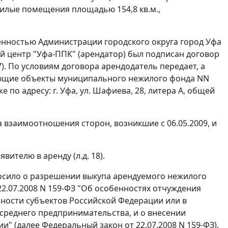
жилые помещения площадью 154,8 кв.м.,
енностью Администрации городского округа город Уфа
й центр "Уфа-ППК" (арендатор) был подписан договор
). По условиям договора арендодатель передает, а
ующие объекты муниципального нежилого фонда NN
аже по адресу: г. Уфа, ул. Шафиева, 28, литера А, общей
а взаимоотношения сторон, возникшие с 06.05.2009, и
ителю в аренду (л.д. 18).
росило о разрешении выкупа арендуемого нежилого
22.07.2008 N 159-ФЗ "Об особенностях отчуждения
ности субъектов Российской Федерации или в
среднего предпринимательства, и о внесении
ии" (далее
Федеральный закон
от 22.07.2008 N 159-ФЗ).