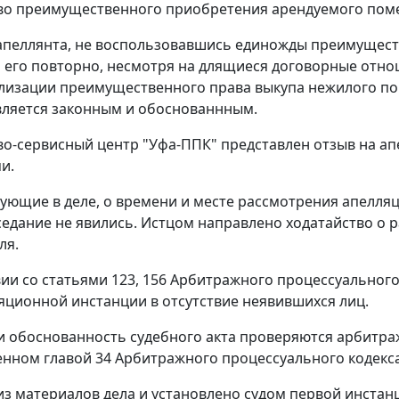
во преимущественного приобретения арендуемого поме
пеллянта, не воспользовавшись единожды преимущест
 его повторно, несмотря на длящиеся договорные отно
ализации преимущественного права выкупа нежилого по
является законным и обоснованнным.
о-сервисный центр "Уфа-ППК" представлен отзыв на ап
и.
вующие в деле, о времени и месте рассмотрения апел
седание не явились. Истцом направлено ходатайство о
ля.
вии со
статьями 123
,
156
Арбитражного процессуального 
яционной инстанции в отсутствие неявившихся лиц.
и обоснованность судебного акта проверяются арбитра
енном
главой 34
Арбитражного процессуального кодекса
 из материалов дела и установлено судом первой инста