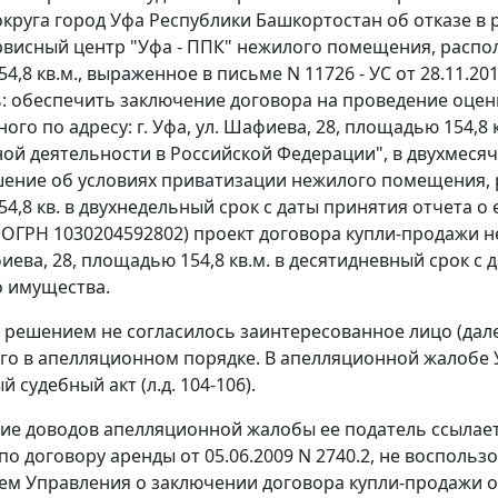
округа город Уфа Республики Башкортостан об отказе 
рвисный центр "Уфа - ППК" нежилого помещения, располож
4,8 кв.м., выраженное в письме N 11726 - УС от 28.11.
: обеспечить заключение договора на проведение оце
го по адресу: г. Уфа, ул. Шафиева, 28, площадью 154,8 
ой деятельности в Российской Федерации", в двухмесяч
ение об условиях приватизации нежилого помещения, ра
4,8 кв. в двухнедельный срок с даты принятия отчета о
 (ОГРН 1030204592802) проект договора купли-продажи 
фиева, 28, площадью 154,8 кв.м. в десятидневный срок 
 имущества.
 решением не согласилось заинтересованное лицо (дале
го в апелляционном порядке. В апелляционной жалобе 
й судебный акт (л.д. 104-106).
ие доводов апелляционной жалобы ее податель ссылает
о договору аренды от 05.06.2009 N 2740.2, не воспольз
м Управления о заключении договора купли-продажи о