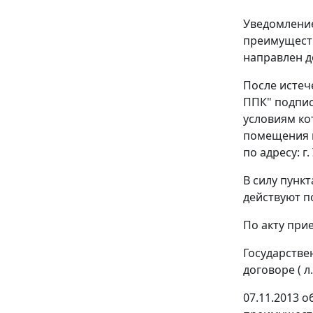
Уведомление
преимуществ
направлен д
После истеч
ППК" подпис
условиям ко
помещения му
по адресу: г
В силу пунк
действуют по
По акту прие
Государстве
договоре ( л.
07.11.2013 