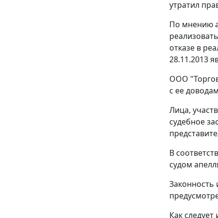
утратил пра
По мнению а
реализовать
отказе в ре
28.11.2013 
ООО "Торгов
с ее доводам
Лица, участ
судебное за
представите
В соответст
судом апелл
Законность 
предусмотр
Как следует