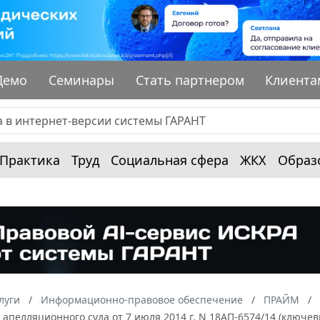
Демо
Семинары
Стать партнером
Клиента
Практика
Труд
Социальная сфера
ЖКХ
Образ
луги
Информационно-правовое обеспечение
ПРАЙМ
апелляционного суда от 7 июля 2014 г. N 18АП-6574/14 (ключе