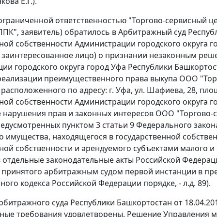
ова Е.Г.).
ограниченной ответственностью "Торгово-сервисный це
ППК", заявитель) обратилось в Арбитражный суд Респу
ой собственности Администрации городского округа го
 заинтересованное лицо) о признании незаконным реш
ии городского округа город Уфа Республики Башкортоста
 реализации преимущественного права выкупа ООО "Тор
расположенного по адресу: г. Уфа, ул. Шафиева, 28, пло
ой собственности Администрации городского округа г
нарушения прав и законных интересов ООО "Торгово-с
предусмотренных
пунктом 3 статьи 9
Федерального закона
 имущества, находящегося в государственной собствен
ой собственности и арендуемого субъектами малого и 
 отдельные законодательные акты Российской Федерации"
 принятого арбитражным судом первой инстанции в п
ого кодекса Российской Федерации порядке, - л.д. 89).
битражного суда Республики Башкортостан от 18.04.2014
нные требования удовлетворены. Решение Управления 