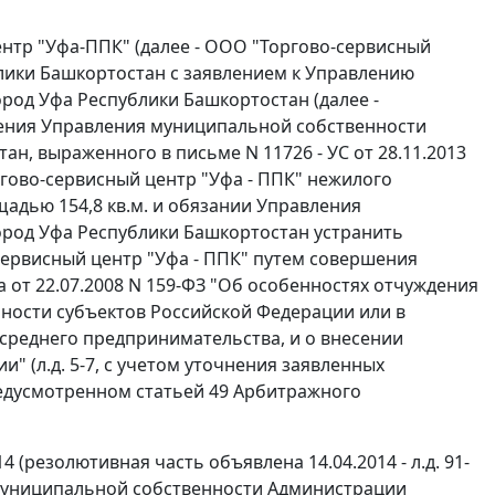
нтр "Уфа-ППК" (далее - ООО "Торгово-сервисный
блики Башкортостан с заявлением к Управлению
род Уфа Республики Башкортостан (далее -
ения Управления муниципальной собственности
н, выраженного в письме N 11726 - УС от 28.11.2013
гово-сервисный центр "Уфа - ППК" нежилого
щадью 154,8 кв.м. и обязании Управления
ород Уфа Республики Башкортостан устранить
ервисный центр "Уфа - ППК" путем совершения
 от 22.07.2008 N 159-ФЗ "Об особенностях отчуждения
ности субъектов Российской Федерации или в
среднего предпринимательства, и о внесении
 (л.д. 5-7, с учетом уточнения заявленных
редусмотренном
статьей 49
Арбитражного
 (резолютивная часть объявлена 14.04.2014 - л.д. 91-
муниципальной собственности Администрации