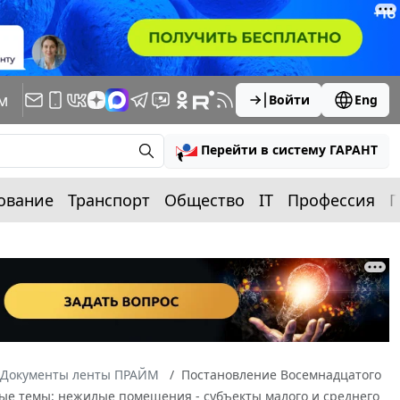
м
Войти
Eng
Перейти в систему ГАРАНТ
ование
Транспорт
Общество
IT
Профессия
П
Документы ленты ПРАЙМ
Постановление Восемнадцатого
вые темы: нежилые помещения - субъекты малого и среднего