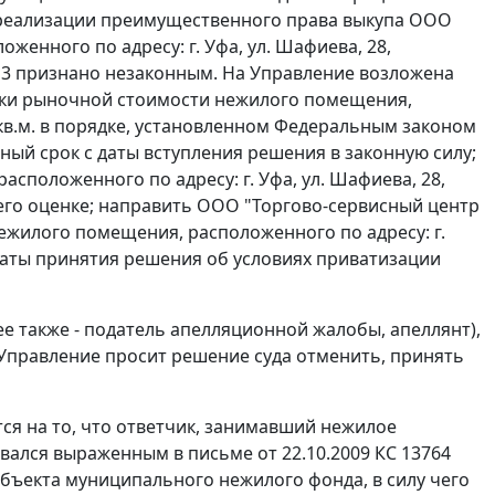
в реализации преимущественного права выкупа ООО
енного по адресу: г. Уфа, ул. Шафиева, 28,
2013 признано незаконным. На Управление возложена
нки рыночной стоимости нежилого помещения,
кв.м. в порядке, установленном
Федеральным законом
ный срок с даты вступления решения в законную силу;
сположенного по адресу: г. Уфа, ул. Шафиева, 28,
 его оценке; направить ООО "Торгово-сервисный центр
нежилого помещения, расположенного по адресу: г.
с даты принятия решения об условиях приватизации
е также - податель апелляционной жалобы, апеллянт),
Управление просит решение суда отменить, принять
ся на то, что ответчик, занимавший нежилое
овался выраженным в письме от 22.10.2009 КС 13764
бъекта муниципального нежилого фонда, в силу чего