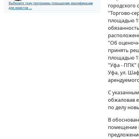
Выберите тему программы повышения квалификации
городского 
для юристов ...
"Торгово-се
площадью 15
обязанность
расположенно
"Об оценочн
принять реш
площадью 15
"Уфа - ППК"
Уфа, ул. Ша
арендуемого
С указанным
обжаловав е
по делу новы
В обоснован
помещение п
предложение