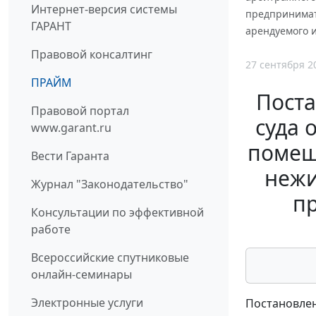
Интернет-версия системы
предпринимат
ГАРАНТ
арендуемого 
Правовой консалтинг
27 сентября 2
ПРАЙМ
Пост
Правовой портал
суда 
www.garant.ru
помещ
Вести Гаранта
нежи
Журнал "Законодательство"
п
Консультации по эффективной
работе
Всероссийские спутниковые
онлайн-семинары
Электронные услуги
Постановлен