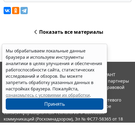
Показать все материалы
Мы обрабатываем локальные данные
браузера и используем инструменты
аналитики в целях улучшения и обеспечения
работоспособности сайта, статистических
© ООО "НПП "ГАРАНТ-СЕРВИС", 2026. Система ГАРАНТ
исследований и обзоров. Вы можете
выпускается с 1990 года. Компания "Гарант" и ее партнеры
запретить обработку указанных данных в
являются участниками Российской ассоциации правовой
настройках браузера. Пожалуйста,
информации ГАРАНТ.
ознакомьтесь с условиями их обработки
.
Портал ГАРАНТ.РУ зарегистрирован в качестве сетевого
Принять
издания Федеральной службой по надзору в сфере
связи,информационных технологий и массовых
коммуникаций (Роскомнадзором), Эл № ФС77-58365 от 18
июня 2014 года.