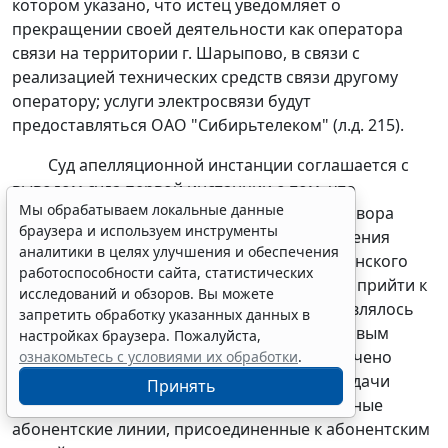
котором указано, что истец уведомляет о
прекращении своей деятельности как оператора
связи на территории г. Шарыпово, в связи с
реализацией технических средств связи другому
оператору; услуги электросвязи будут
предоставляться ОАО "Сибирьтелеком" (л.д. 215).
Суд апелляционной инстанции соглашается с
выводом суда первой инстанции о том, что
Мы обрабатываем локальные данные
взаимосвязанное толкование условий договора
браузера и используем инструменты
купли-продажи от 25.06.2010 в целях выяснения
аналитики в целях улучшения и обеспечения
волеизъявления сторон (
статья 431
Гражданского
работоспособности сайта, статистических
кодекса Российской Федерации) позволяет прийти к
исследований и обзоров. Вы можете
выводу о том, что целью его заключения являлось
запретить обработку указанных данных в
продолжение оказание услуг абонентам новым
настройках браузера. Пожалуйста,
оператором связи, что может быть обеспечено
ознакомьтесь с условиями их обработки
.
лишь при передаче имущества - Сети передачи
Принять
данных, включающую в себя сформированные
абонентские линии, присоединенные к абонентским