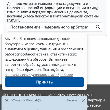
Для просмотра актуального текста документа и
получения полной информации о вступлении в силу,
изменениях и порядке применения документа,
воспользуйтесь поиском в Интернет-версии системы
ГАРАНТ:
Мы обрабатываем локальные данные
браузера и используем инструменты
аналитики в целях улучшения и обеспечения
работоспособности сайта, статистических
исследований и обзоров. Вы можете
Показать все материалы
запретить обработку указанных данных в
настройках браузера. Пожалуйста,
ознакомьтесь с условиями их обработки
.
Принять
© ООО "НПП "ГАРАНТ-СЕРВИС", 2026. Система ГАРАНТ
выпускается с 1990 года. Компания "Гарант" и ее партнеры
Erid: 4CQwVszH9pWwojUA9Q3
Реклама
являются участниками Российской ассоциации правовой