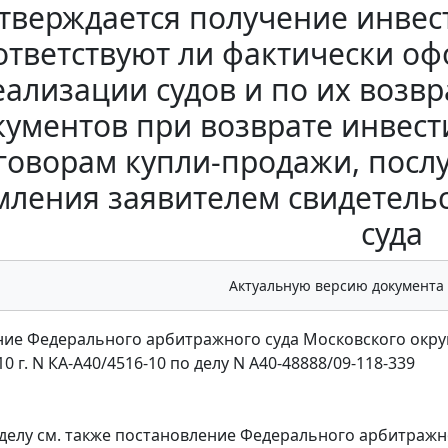
тверждается получение инвес
ответствуют ли фактически о
еализации судов и по их возв
кументов при возврате инвести
говорам купли-продажи, пос
ления заявителем свидетельс
суда
Актуальную версию документа
ие Федерального арбитражного суда Московского окру
10 г. N КА-А40/4516-10 по делу N А40-48888/09-118-339
делу см. также
постановление
Федерального арбитражног