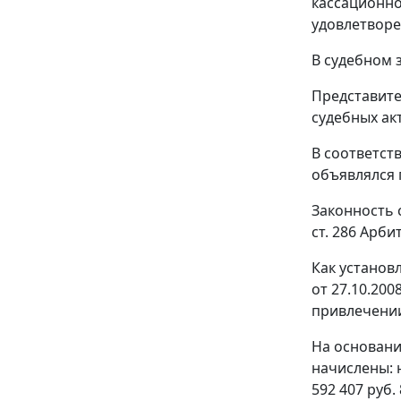
кассационно
удовлетворе
В судебном 
Представите
судебных ак
В соответст
объявлялся 
Законность 
ст. 286
Арбит
Как установ
от 27.10.200
привлечении
На основани
начислены: н
592 407 руб