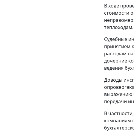
В ходе пров
стоимости о
неправомерн
теплоходам.
Судебные ин
принятием к
расходам на
дочерние ко
ведения бух
Доводы инсп
опровергающ
выражению ф
передачи и
В частности
компаниям п
бухгалтерск