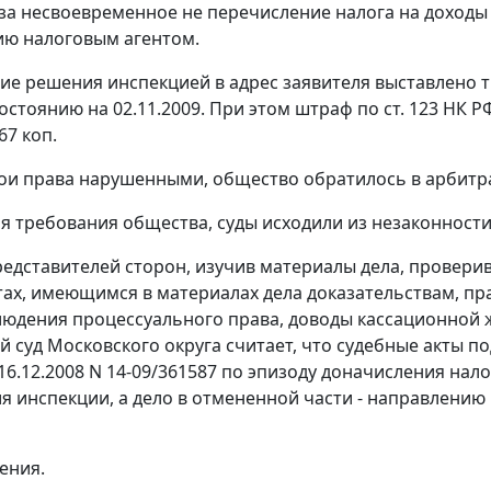
. за несвоевременное не перечисление налога на доход
ию налоговым агентом.
ие решения инспекцией в адрес заявителя выставлено тр
остоянию на 02.11.2009. При этом штраф по
ст. 123
НК РФ
67 коп.
ои права нарушенными, общество обратилось в арбитр
я требования общества, суды исходили из незаконност
едставителей сторон, изучив материалы дела, провери
тах, имеющимся в материалах дела доказательствам, п
людения процессуального права, доводы кассационной
 суд Московского округа считает, что судебные акты 
16.12.2008 N 14-09/361587 по эпизоду доначисления нало
ия инспекции, а дело в отмененной части - направлени
ения.