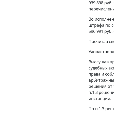
939 898 руб
перечислен
Во исполнен
штрафа по с
596 991 руб. 
Посчитав св
Удовлетворя
Выслушав пр
судебных ак
права и соб
арбитражный
решения от 
п.1.3 решен
инстанции.
По п.1.3 реш