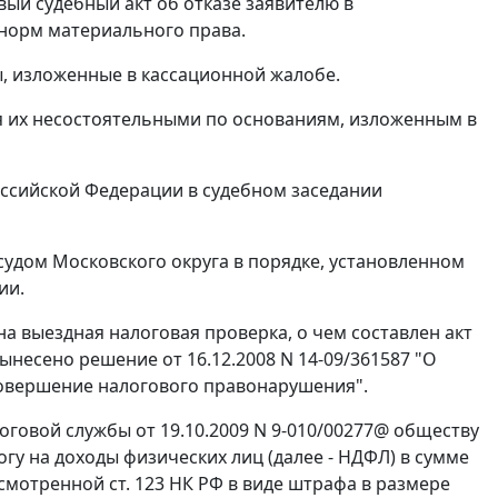
вый судебный акт об отказе заявителю в
норм материального права.
, изложенные в кассационной жалобе.
я их несостоятельными по основаниям, изложенным в
ссийской Федерации в судебном заседании
удом Московского округа в порядке, установленном
ии.
а выездная налоговая проверка, о чем составлен акт
вынесено решение от 16.12.2008 N 14-09/361587 "О
совершение налогового правонарушения".
говой службы от 19.10.2009 N 9-010/00277@ обществу
огу на доходы физических лиц (далее - НДФЛ) в сумме
дусмотренной
ст. 123
НК РФ в виде штрафа в размере