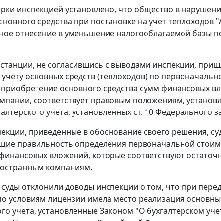
ерки инспекцией установлено, что общество в нарушен
сновного средства при постановке на учет теплоходов "А
ое отнесение в уменьшение налогооблагаемой базы п
станции, не согласившись с выводами инспекции, пришли
 учету основных средств (теплоходов) по первоначальн
 приобретение основного средства сумм финансовых в
мпании, соответствует правовым положениям, устано
галтерского учета, установленных
ст. 10
Федерального зак
екции, приведенные в обоснование своего решения, суд
ие правильность определения первоначальной стоимос
инансовых вложений, которые соответствуют остаточн
ностранным компаниям.
, суды отклонили доводы инспекции о том, что при пер
о условиям лицензии имела место реализация основных
ого учета, установленные
Законом
"О бухгалтерском учет