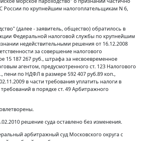
сийское морское пароходство" о признании частично
 России по крупнейшим налогоплательщикам N 6,
во" (далее - заявитель, общество) обратилось в
екции Федеральной налоговой службы по крупнейшим
ризнании недействительными решения от 16.12.2008
ветственности за совершение налогового
е 15 187 267 руб., штрафа за несвоевременное
оговым агентом, предусмотренного
ст. 123
Налогового
, пени по НДФЛ в размере 592 407 руб.89 коп.,
02.11.2009 в части требования уплатить налоги в
ия требований в порядке
ст. 49
Арбитражного
довлетворены.
02.2010 решение суда оставлено без изменения.
еральный арбитражный суд Московского округа с