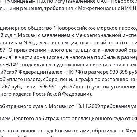
Т., Румянцевым П.В. по иску (заявлению) ОАО "Новорос
ельными решения, требования к Межрегиональной ИФНС
ционерное общество "Новороссийское морское пароходст
 суд г. Москвы с заявлением к Межрегиональной инсп
льщикам N 6 (далее - инспекция, налоговый орган) о п
587 "О привлечении налогоплательщика к налоговой от
ния" в части доначисления налога на прибыль в размер
ие НДФЛ, подлежащего удержанию и перечислению нал
ийской Федерации (далее - НК РФ) в размере 939 898 руб.
об уплате налога, сбора, пени, штрафа по состоянию на 
 267 руб., пени - 596 991 руб. 67 коп. (с учетом уточнен
ного кодекса Российской Федерации).
битражного суда г. Москвы от 18.11.2009 требования у
ием Девятого арбитражного апелляционного суда от 04.
не согласившись с судебными актами, обратилась в Фед