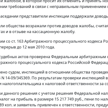
й жалобой, в которой просит их отменить и принять но
нии требований в связи с неправильным применением 
заседании представители инспекции поддержали доводы
ли общества возражали против доводов жалобы, счита
тах и в отзыве на кассационную жалобу.
вии со
ст. 163
Арбитражного процессуального кодекса Ро
перерыв до 12 мая 2010 года.
судебных актов проверена Федеральным арбитражным с
ражного процессуального кодекса Российской Федерац
лено судом, инспекцией в отношении общества проведен
8 N 14-09/345369. По результатам проверки инспекцией 
 налогоплательщика к налоговой ответственности за 
и данного решения с учетом решения Федеральной нало
алог на прибыль в размере 15 217 749 руб., пени по нал
. 89 коп. и заявитель привлечен к ответственности, пре