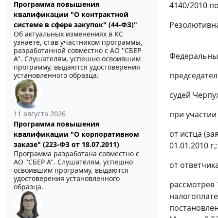
Программа повышения
4140/2010 по
квалификации "О контрактной
Резолютивна
системе в сфере закупок" (44-ФЗ)"
Об актуальных изменениях в КС
узнаете, став участником программы,
разработанной совместно с АО ''СБЕР
Федеральный
А". Слушателям, успешно освоившим
программу, выдаются удостоверения
председател
установленного образца.
судей Черпу
при участии 
11 августа 2026
Программа повышения
от истца (за
квалификации "О корпоративном
заказе" (223-ФЗ от 18.07.2011)
01.01.2010 г.;
Программа разработана совместно с
АО ''СБЕР А". Слушателям, успешно
от ответчика 
освоившим программу, выдаются
удостоверения установленного
рассмотрев 
образца.
налогоплате
постановлен