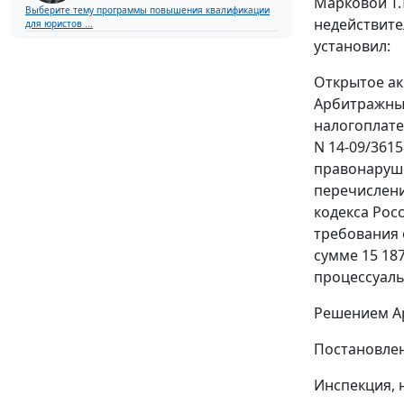
Марковой Т.
Выберите тему программы повышения квалификации
недействит
для юристов ...
установил:
Открытое ак
Арбитражный
налогоплате
N 14-09/361
правонаруше
перечислен
кодекса Росс
требования 
сумме 15 187
процессуаль
Решением Ар
Постановлен
Инспекция, 