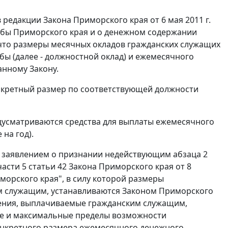
(в редакции
Закона
Приморского края от 6 мая 2011 г.
ужбы Приморского края и о денежном содержании
 что размеры месячных окладов гражданских служащих
ы (далее - должностной оклад) и ежемесячного
анному Закону.
кретный размер по соответствующей должности
усматриваются средства для выплаты ежемесячного
на год).
 с заявлением о признании недействующим
абзаца 2
части 5 статьи 42
Закона Приморского края от 8
иморского края", в силу которой размеры
 служащим, устанавливаются Законом Приморского
ения, выплачиваемые гражданским служащим,
ые и максимальные пределы возможности
конкретного размера ежемесячного денежного