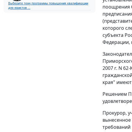
Выберите тему программы повышения квалификации
поощрения б
для юристов ...
предписани
(представит
которого сл
субъекта Ро
Федерации, 
Законодател
Приморског
2007 г. N 62-
гражданской
края" имеют
Решением Пр
удовлетворе
Прокурор, у
вынесенное 
требований 