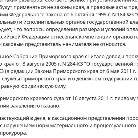
удут применяться не законы края, а правовые акты пред
ями
Федерального закона
от 6 октября 1999 г. N 184-Ф
ельных) и исполнительных органов государственной вла
едует, что вопросы определения размера и условий опл
ссийской Федерации отнесены к компетенции органов г
к каковым представитель нанимателя не относится.
ьное Собрание Приморского края считало доводы прок
о края
от 8 августа 2005 г. N 284-КЗ
"О государственной г
КЗ
(в редакции
Закона
Приморского края от 6 мая 2011 г.
 службы Приморского края и о денежном содержании г
 равную юридическую силу.
иморского краевого суда от 16 августа 2011 г. первом
нии заявления отказано.
частвующий в деле, в кассационном представлении прос
с нарушением норм материального и процессуального 
прокурора.