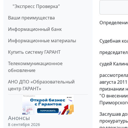
"Экспресс Проверка"
Ваши преимущества
Определение
Информационный банк
Информационные материалы
Судебная ко
Купить систему ГАРАНТ
председател
Телекоммуникационное
судей Калини
обновление
рассмотрела
АНО ДПО «Образовательный
августа 201
центр ГАРАНТ»
признании н
"О внесении
Приморского
Заслушав до
Анонсы
прокуратуры
8 сентября 2026
подлежащим 