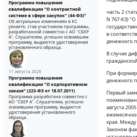
Программа повышения
квалификации "О контрактной
часть 2 стат
системе в сфере закупок" (44-ФЗ)"
N 767-КЗ) "
Об актуальных изменениях в КС
государстве
узнаете, став участником программы,
разработанной совместно с АО ''СБЕР
в соответст
А". Слушателям, успешно освоившим
денежного 
программу, выдаются удостоверения
установленного образца.
В случае д
гражданской
11 августа 2026
При формиро
Программа повышения
денежного п
квалификации "О корпоративном
заказе" (223-ФЗ от 18.07.2011)
Первый заме
Программа разработана совместно с
поименованн
АО ''СБЕР А". Слушателям, успешно
освоившим программу, выдаются
августа 200
удостоверения установленного
ежемесячно
образца.
края. Между
Законом фак
установлени