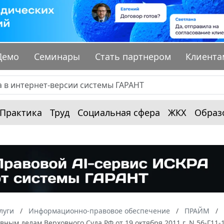
Демо
Семинары
Стать партнером
Клиента
Практика
Труд
Социальная сфера
ЖКХ
Образ
луги
Информационно-правовое обеспечение
ПРАЙМ
ным делам Верховного Суда РФ от 19 октября 2011 г. N 56-Г11-