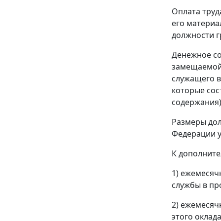
Оплата труд
его материа
должности г
Денежное со
замещаемой 
служащего в
которые сос
содержания)
Размеры дол
Федерации у
К дополните
1) ежемесяч
службы в проц
2) ежемесяч
этого оклада