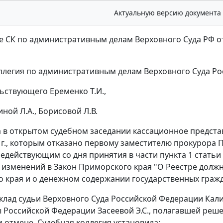
Актуальную версию документа
 СК по административным делам Верховного Суда РФ от 1
ллегия по административным делам Верховного Суда Ро
ьствующего Еременко Т.И.,
ной Л.A., Борисовой Л.В.
 в открытом судебном заседании кассационное предста
1 г., которым отказано первому заместителю прокурора 
едействующим со дня принятия в части
пункта 1 статьи
 изменений в Закон Приморского края "О Реестре долж
 края и о денежном содержании государственных граж
клад судьи Верховного Суда Российской Федерации Кал
 Российской Федерации Засеевой Э.С., полагавшей реш
отмене, Судебная коллегия установила: