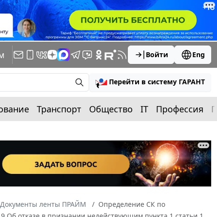
м
Войти
Eng
Перейти в систему ГАРАНТ
ование
Транспорт
Общество
IT
Профессия
П
Документы ленты ПРАЙМ
Определение СК по
19 Об отказе в признании недействующим пункта 1 статьи 1