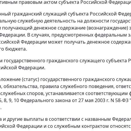
тивным правовым актом субъекта Российской Федераци
нный гражданский служащий субъекта Российской Феде
льную служебную деятельность на должности государс
 получающий денежное содержание (вознаграждение) з
Федерации. В случаях, предусмотренных федеральным 
ссийской Федерации может получать денежное содержани
го бюджета.
 государственного гражданского служащего субъекта 
сийской Федерации.
ложение (статус) государственного гражданского служа
, обязательства, правила служебного поведения, ответ
 служебных споров, устанавливается соответствующим 
5
,
8
,
9
,
10
Федерального закона от 27 мая 2003 г. N 58-ФЗ
.
а и другие выплаты в соответствии с названным
Федера
ийской Федерации и со служебным контрактом относятся