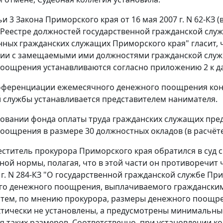
ьи 3
Закона Приморского края от 16 мая 2007 г. N 62-КЗ 
О Реестре должностей государственной гражданской сл
нных гражданских служащих Приморского края" гласит,
вии с замещаемыми ими должностями гражданской служб
поощрения устанавливаются согласно
приложению 2
к д
ифференциации ежемесячного денежного поощрения кон
 службы устанавливается представителем нанимателя.
вании фонда оплаты труда гражданских служащих пред
оощрения в размере 30 должностных окладов (в расчёте 
ститель прокурора Приморского края обратился в суд
ой нормы, полагая, что в этой части он противоречит
5 г. N 284-КЗ "О государственной гражданской службе Пр
го денежного поощрения, выплачиваемого гражданским
 тем, по мнению прокурора, размеры денежного поощр
тически не установлены, а предусмотрены минимальн
я таких размеров. Соответственно, при установлении 