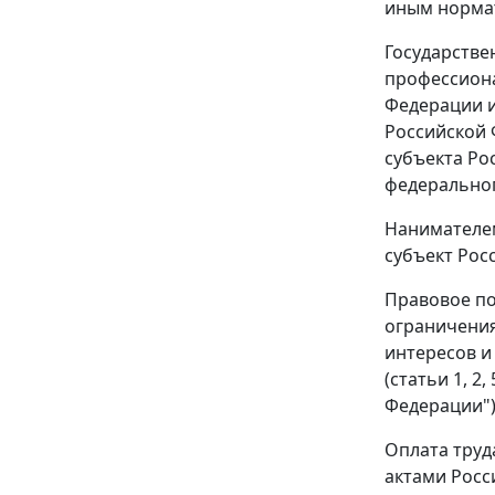
иным норма
Государстве
профессиона
Федерации и
Российской 
субъекта Ро
федерально
Нанимателем
субъект Рос
Правовое по
ограничения
интересов и
(
статьи 1
,
2
,
Федерации")
Оплата труд
актами Росс