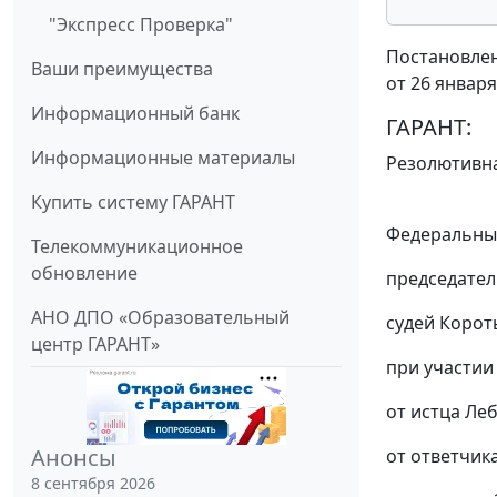
"Экспресс Проверка"
Постановлен
Ваши преимущества
от 26 января
Информационный банк
ГАРАНТ:
Информационные материалы
Резолютивна
Купить систему ГАРАНТ
Федеральный
Телекоммуникационное
обновление
председател
АНО ДПО «Образовательный
судей Короты
центр ГАРАНТ»
при участии 
от истца Лебе
Анонсы
от ответчика
8 сентября 2026