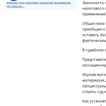
Законность 
Выберите тему программы повышения квалификации
для юристов ...
налогового 
применение 
Обществом п
приобщен к 
оставить бе
фактическим
В судебном 
Представите
кассационну
Изучив мате
материалах 
процессуаль
сторон, суд
Как установ