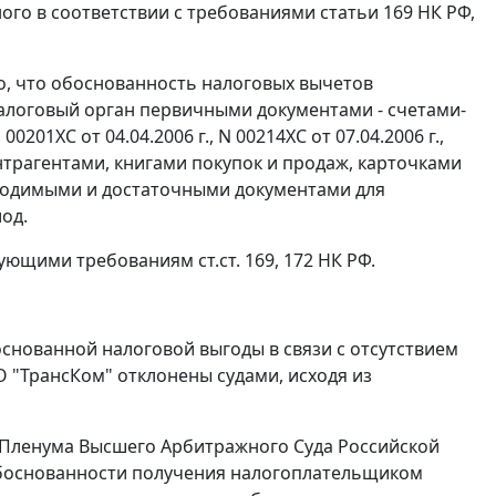
ого в соответствии с требованиями
статьи 169
НК РФ,
о, что обоснованность налоговых вычетов
алоговый орган первичными документами - счетами-
201ХС от 04.04.2006 г., N 00214ХС от 07.04.2006 г.,
онтрагентами, книгами покупок и продаж, карточками
бходимыми и достаточными документами для
од.
твующими требованиям
ст.ст. 169
,
172
НК РФ.
нованной налоговой выгоды в связи с отсутствием
 "ТрансКом" отклонены судами, исходя из
Пленума Высшего Арбитражного Суда Российской
 обоснованности получения налогоплательщиком