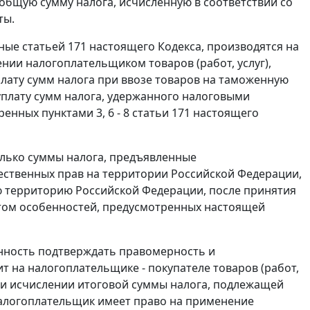
бщую сумму налога, исчисленную в соответствии со
ты.
нные
статьей 171
настоящего Кодекса, производятся на
нии налогоплательщиком товаров (работ, услуг),
лату сумм налога при ввозе товаров на таможенную
плату сумм налога, удержанного налоговыми
тренных
пунктами 3
,
6 - 8 статьи 171
настоящего
олько суммы налога, предъявленные
щественных прав на территории Российской Федерации,
ю территорию Российской Федерации, после принятия
четом особенностей, предусмотренных настоящей
анность подтверждать правомерность и
 на налогоплательщике - покупателе товаров (работ,
ри исчислении итоговой суммы налога, подлежащей
Налогоплательщик имеет право на применение