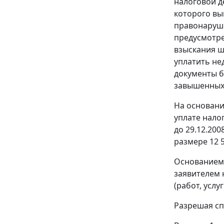
налоговой де
которого вы
правонаруше
предусмотр
взыскания шт
уплатить не
документы б
завышенных 
На основани
уплате налог
до 29.12.200
размере 12 5
Основанием
заявителем 
(работ, усл
Разрешая сп