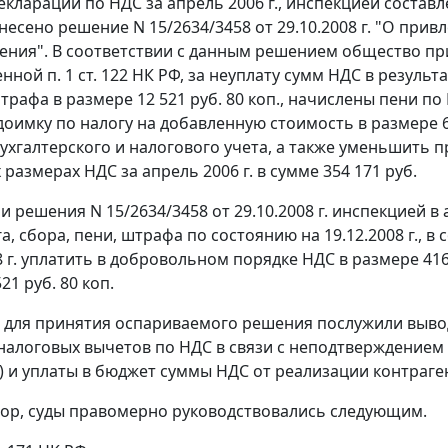
кларации по НДС за апрель 2006 г., инспекцией составлен
несено решение N 15/2634/3458 от 29.10.2008 г. "О при
ния". В соответствии с данным решением общество при
енной
п. 1 ст. 122
НК РФ, за неуплату сумм НДС в результ
рафа в размере 12 521 руб. 80 коп., начислены пени по 
доимку по налогу на добавленную стоимость в размере 6
ухгалтерского и налогового учета, а также уменьшить
размерах НДС за апрель 2006 г. в сумме 354 171 руб.
и решения N 15/2634/3458 от 29.10.2008 г. инспекцией в
а, сбора, пени, штрафа по состоянию на 19.12.2008 г., 
8 г. уплатить в добровольном порядке НДС в размере 416 
21 руб. 80 коп.
 для принятия оспариваемого решения послужили выво
налоговых вычетов по НДС в связи с неподтверждением
уг) и уплаты в бюджет суммы НДС от реализации контра
ор, суды правомерно руководствовались следующим.