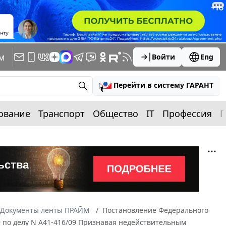
м
Войти
Eng
Перейти в систему ГАРАНТ
ование
Транспорт
Общество
IT
Профессия
П
Документы ленты ПРАЙМ
Постановление Федерального
09 по делу N А41-416/09 Признавая недействительным