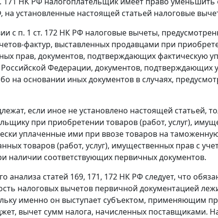
т. 171
НК РФ налогоплательщик имеет право уменьшить о
, на установленные настоящей
статьей
налоговые выче
вии с
п. 1 ст. 172
НК РФ налоговые вычеты, предусмотре
четов-фактур
, выставленных продавцами при приобрете
ых прав, документов, подтверждающих фактическую уп
Российской Федерации, документов, подтверждающих у
ибо на основании иных документов в случаях, предусмо
лежат, если иное не установлено настоящей
статьей
, т
льщику при приобретении товаров (работ, услуг), иму
ески уплаченные ими при ввозе товаров на таможенну
занных товаров (работ, услуг), имущественных прав с у
при наличии соответствующих первичных документов.
го анализа
статей 169
,
171
,
172
НК РФ следует, что обяз
сть налоговых вычетов первичной документацией лежит
кольку именно он выступает субъектом, применяющим п
джет, вычет сумм налога, начисленных поставщиками. 