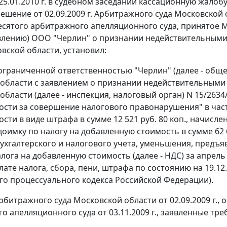
25.01.2010 г. в судебном заседании кассационную жал
решение от 02.09.2009 г. Арбитражного суда Московской
Десятого арбитражного апелляционного суда, принятое 
явлению) ООО "Черлин" о признании недействительным
овской области, установил:
ограниченной ответственностью "Черлин" (далее - обще
области с заявлением о признании недействительным
бласти (далее - инспекция, налоговый орган) N 15/2634/
ости за совершение налогового правонарушения" в час
сти в виде штрафа в сумме 12 521 руб. 80 коп., начислен
доимку по налогу на добавленную стоимость в сумме 62 
ухгалтерского и налогового учета, уменьшения, предъ
лога на добавленную стоимость (далее - НДС) за апрель 
лате налога, сбора, пени, штрафа по состоянию на 19.12
о процессуального кодекса Российской Федерации).
битражного суда Московской области от 02.09.2009 г.,
о апелляционного суда от 03.11.2009 г., заявленные тр