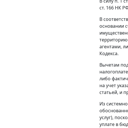
В силу
п. 1 с
ст. 166
НК РФ
В соответст
основании
с
имущественн
территорию 
агентами, л
Кодекса
.
Вычетам под
налогоплате
либо фактич
на учет ука
статьей
, и 
Из системно
обоснованно
услуг), пос
уплате в бю