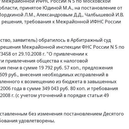
обу Межрайонной ИФНС России N 5 по Московской
 области, принятое Юдиной М.А., на
постановление
от
Мордкиной Л.М., Александровым Д.Д., Чалбышевой И.В.
и решения, требования к Межрайонной ИФНС России
ство, заявитель) обратилось в Арбитражный суд
и решения Межрайонной инспекции ФНС России N 5 по
3458 от 29.10.2008 г. "О привлечении к
ти привлечения общества к налоговой
ия пени в сумме 19 792 руб. 57 коп., предложения
609 руб., внесения необходимых исправлений в
явленного к возмещению из бюджета в завышенных
2006 года в сумме 349 043 руб. 80 коп. и требования
.2008 г. (с учетом уточнений в порядке
статьи 49
 оставленным без изменения
постановлением
Десятого
ебования удовлетворены.