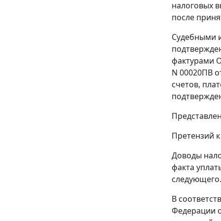
налоговых в
после принят
Судебными и
подтвержден
фактурами ОО
N 00020ПВ о
счетов, пла
подтвержден
Представле
Претензий к
Доводы нало
факта уплат
следующего
В соответст
Федерации о