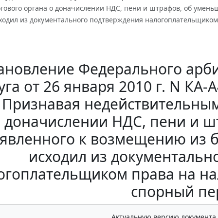
гового органа о доначислении НДС, пени и штрафов, об умен
исходил из документального подтверждения налогоплательщико
ановление Федерального арби
уга от 26 января 2010 г. N КА-
9 Признавая недействительны
 доначислении НДС, пени и 
явленного к возмещению из б
исходил из документальн
огоплательщиком права на на
спорный пе
Актуальную версию документа