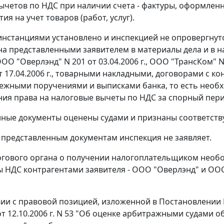
ычетов по НДС при наличии
счета - фактуры
, оформленн
ия на учет товаров (работ, услуг).
нстанциями установлено и инспекцией не опровергнут
а представленными заявителем в материалы дела и в н
О "Оверлэнд" N 201 от 03.04.2006 г., ООО "ТрансКом" N 00
т 17.04.2006 г., товарными накладными, договорами с к
тежными поручениями и выписками банка, то есть нео
ия права на налоговые вычеты по НДС за спорный пери
нные документы оценены судами и признаны соответс
 представленным документам инспекция не заявляет.
гового органа о получении налогоплательщиком необос
ы НДС контрагентами заявителя - ООО "Оверлэнд" и ООО
.
вии с правовой позицией, изложенной в
Постановлении
т 12.10.2006 г. N 53 "Об оценке арбитражными судами