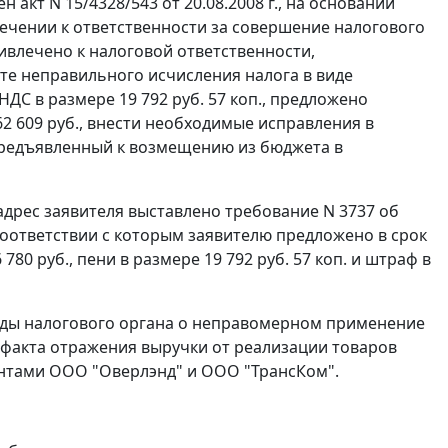
 акт N 15/4328/543 от 20.08.2008 г., на основании
влечении к ответственности за совершение налогового
влечено к налоговой ответственности,
ате неправильного исчисления налога в виде
НДС в размере 19 792 руб. 57 коп., предложено
2 609 руб., внести необходимые исправления в
 предъявленный к возмещению из бюджета в
 адрес заявителя выставлено требование N 3737 об
в соответствии с которым заявителю предложено в срок
780 руб., пени в размере 19 792 руб. 57 коп. и штраф в
ды налогового органа о неправомерном применение
 факта отражения выручки от реализации товаров
гентами ООО "Оверлэнд" и ООО "ТрансКом".