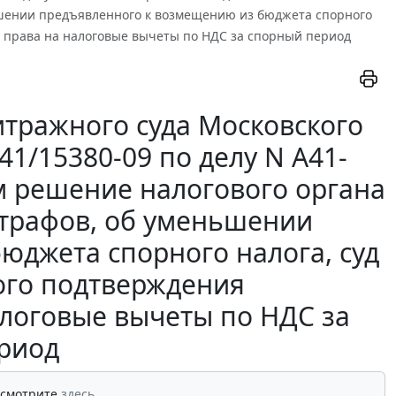
ьшении предъявленного к возмещению из бюджета спорного
м права на налоговые вычеты по НДС за спорный период
тражного суда Московского
А41/15380-09 по делу N А41-
м решение налогового органа
штрафов, об уменьшении
юджета спорного налога, суд
ого подтверждения
логовые вычеты по НДС за
риод
 смотрите
здесь