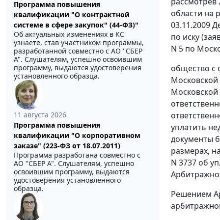
рассмотрев 
Программа повышения
области на 
квалификации "О контрактной
03.11.2009 
системе в сфере закупок" (44-ФЗ)"
Об актуальных изменениях в КС
по иску (за
узнаете, став участником программы,
N 5 по Моск
разработанной совместно с АО ''СБЕР
А". Слушателям, успешно освоившим
общество с 
программу, выдаются удостоверения
установленного образца.
Московской 
Московской о
ответственн
ответственно
11 августа 2026
Программа повышения
уплатить не
квалификации "О корпоративном
документы б
заказе" (223-ФЗ от 18.07.2011)
размерах, на
Программа разработана совместно с
N 3737 об уп
АО ''СБЕР А". Слушателям, успешно
освоившим программу, выдаются
Арбитражног
удостоверения установленного
образца.
Решением Ар
арбитражног