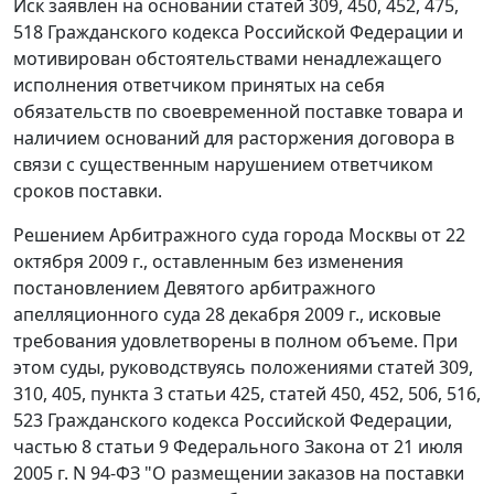
Иск заявлен на основании
статей 309
,
450
,
452
,
475
,
518
Гражданского кодекса Российской Федерации и
мотивирован обстоятельствами ненадлежащего
исполнения ответчиком принятых на себя
обязательств по своевременной поставке товара и
наличием оснований для расторжения договора в
связи с существенным нарушением ответчиком
сроков поставки.
Решением Арбитражного суда города Москвы от 22
октября 2009 г., оставленным без изменения
постановлением Девятого арбитражного
апелляционного суда 28 декабря 2009 г., исковые
требования удовлетворены в полном объеме. При
этом суды, руководствуясь положениями
статей 309
,
310
,
405
,
пункта 3 статьи 425
,
статей 450
,
452
,
506
,
516
,
523
Гражданского кодекса Российской Федерации,
частью 8 статьи 9
Федерального Закона от 21 июля
2005 г. N 94-ФЗ "О размещении заказов на поставки