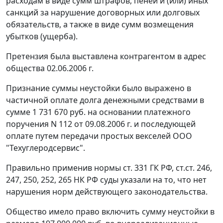
расходам в виде сумм штрафов, пеней и (или) иных
санкций за нарушение договорных или долговых
обязательств, а также в виде сумм возмещения
убытков (ущерба).
Претензия была выставлена контрагентом в адрес
общества 02.06.2006 г.
Признание суммы неустойки было выражено в
частичной оплате долга денежными средствами в
сумме 1 731 670 руб. на основании платежного
поручения N 112 от 09.08.2006 г. и последующей
оплате путем передачи простых векселей ООО
"Техуглеродсервис".
Правильно применив нормы
ст. 331
ГК РФ,
ст.ст. 246
,
247
,
250
,
252
,
265
НК РФ суды указали на то, что нет
нарушения норм действующего законодательства.
Общество имело право включить сумму неустойки в