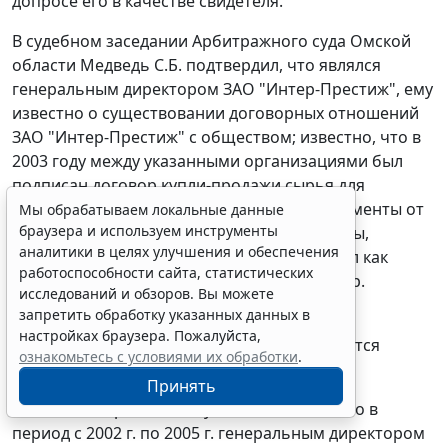
допросе его в качестве свидетеля.
В судебном заседании Арбитражного суда Омской
области Медведь С.Б. подтвердил, что являлся
генеральным директором ЗАО "Интер-Престиж", ему
известно о существовании договорных отношений
ЗАО "Интер-Престиж" с обществом; известно, что в
2003 году между указанными организациями был
подписан договор купли-продажи сырья для
производства технического углерода; документы от
Мы обрабатываем локальные данные
браузера и используем инструменты
имени ЗАО "Интер-Престиж" (счета-фактуры,
аналитики в целях улучшения и обеспечения
товарные накладные, счета) он подписывал как
работоспособности сайта, статистических
генеральный директор и главный бухгалтер.
исследований и обзоров. Вы можете
запретить обработку указанных данных в
Таким образом, вывод судов о подписании
настройках браузера. Пожалуйста,
документов уполномоченным лицом является
ознакомьтесь с условиями их обработки
.
правильным.
Принять
Налоговый орган также указывает на то, что в
период с 2002 г. по 2005 г. генеральным директором