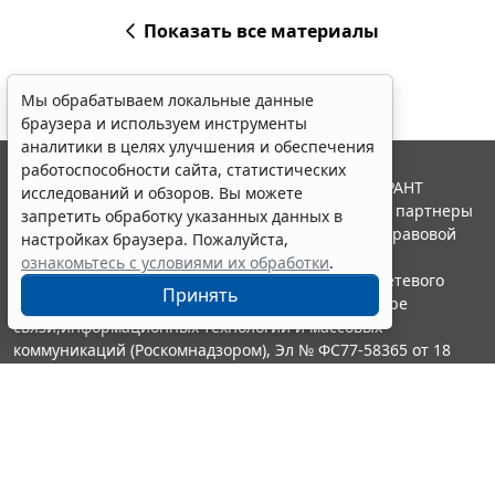
Показать все материалы
Мы обрабатываем локальные данные
браузера и используем инструменты
аналитики в целях улучшения и обеспечения
работоспособности сайта, статистических
© ООО "НПП "ГАРАНТ-СЕРВИС", 2026. Система ГАРАНТ
исследований и обзоров. Вы можете
выпускается с 1990 года. Компания "Гарант" и ее партнеры
запретить обработку указанных данных в
являются участниками Российской ассоциации правовой
настройках браузера. Пожалуйста,
информации ГАРАНТ.
ознакомьтесь с условиями их обработки
.
Портал ГАРАНТ.РУ зарегистрирован в качестве сетевого
Принять
издания Федеральной службой по надзору в сфере
связи,информационных технологий и массовых
коммуникаций (Роскомнадзором), Эл № ФС77-58365 от 18
июня 2014 года.
16+
Контакты
8-800-200-88-88