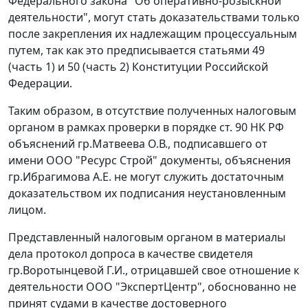
Федерального закона
"Об оперативно-розыскной
деятельности", могут стать доказательствами только
после закрепления их надлежащим процессуальным
путем, так как это предписывается
статьями 49
(
часть 1
) и
50
(
часть 2
) Конституции Российской
Федерации.
Таким образом, в отсутствие полученных налоговым
органом в рамках проверки в порядке
ст. 90
НК РФ
объяснений гр.Матвеева О.В., подписавшего от
имени ООО "Ресурс Строй" документы, объяснения
гр.Ибрагимова А.Е. не могут служить достаточным
доказательством их подписания неустановленным
лицом.
Представленный налоговым органом в материалы
дела протокол допроса в качестве свидетеля
гр.Воротынцевой Г.И., отрицавшей свое отношение к
деятельности ООО "ЭкспертЦентр", обоснованно не
принят судами в качестве достоверного