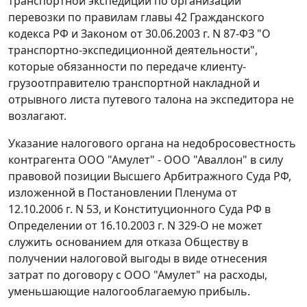
транспортной экспедиции по организации
перевозки по правилам
главы 42
Гражданского
кодекса РФ и
Законом
от 30.06.2003 г. N 87-ФЗ "О
транспортно-экспедиционной деятельности",
которые обязанности по передаче клиенту-
грузоотправителю транспортной накладной и
отрывного листа путевого талона на экспедитора не
возлагают.
Указание налогового органа на недобросовестность
контрагента ООО "Амулет" - ООО "Аваллон" в силу
правовой позиции Высшего Арбитражного Суда РФ,
изложенной в
Постановлении
Пленума от
12.10.2006 г. N 53, и Конституционного Суда РФ в
Определении
от 16.10.2003 г. N 329-О не может
служить основанием для отказа Обществу в
получении налоговой выгоды в виде отнесения
затрат по договору с ООО "Амулет" на расходы,
уменьшающие налогооблагаемую прибыль.