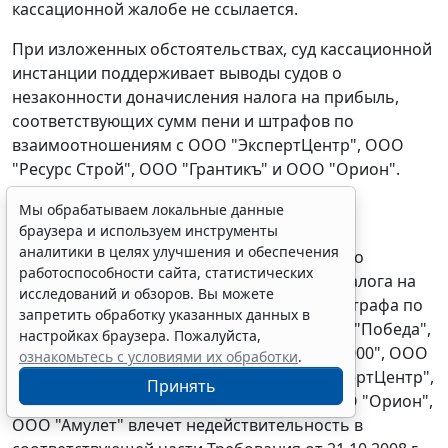
кассационной жалобе не ссылается.
При изложенных обстоятельствах, суд кассационной
инстанции поддерживает выводы судов о
незаконности доначисления налога на прибыль,
соответствующих сумм пени и штрафов по
взаимоотношениям с ООО "ЭкспертЦентр", ООО
"Ресурс Строй", ООО "Грантикъ" и ООО "Орион".
Признание недействительным Решения от
Мы обрабатываем локальные данные
браузера и используем инструменты
18.08.2008 г. N 16/132 " О привлечении к
аналитики в целях улучшения и обеспечения
ответственности за совершение налогового
работоспособности сайта, статистических
правонарушения" в части доначисления налога на
исследований и обзоров. Вы можете
прибыль, соответствующих сумм пени и штрафа по
запретить обработку указанных данных в
взаимоотношениям с ООО "Вектрон", ЗАО "Победа",
настройках браузера. Пожалуйста,
ООО "Пансионат Югра", ООО "Прогресс 2000", ООО
ознакомьтесь с условиями их обработки
.
"Альфа Информ", ООО "ИЦЗР", ООО "ЭкспертЦентр",
Принять
ООО "Ресурс Строй", ООО "Грантикъ", ООО "Орион",
ООО "Амулет" влечет недействительность в