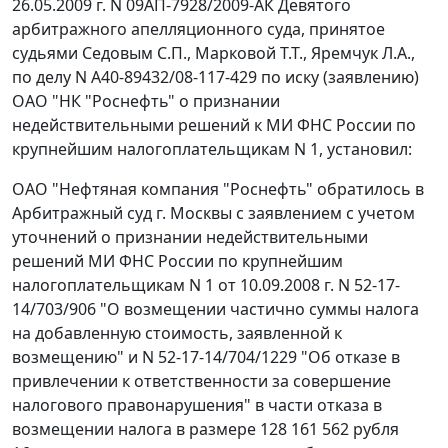
26.05.2009 г. N 09АП-7928/2009-АК Девятого
арбитражного апелляционного суда, принятое
судьями Седовым С.П., Марковой Т.Т., Яремчук Л.А.,
по делу N А40-89432/08-117-429 по иску (заявлению)
ОАО "НК "Роснефть" о признании
недействительными решений к МИ ФНС России по
крупнейшим налогоплательщикам N 1, установил:
ОАО "Нефтяная компания "Роснефть" обратилось в
Арбитражный суд г. Москвы с заявлением c учетом
уточнений о признании недействительными
решений МИ ФНС России по крупнейшим
налогоплательщикам N 1 от 10.09.2008 г. N 52-17-
14/703/906 "О возмещении частично суммы налога
на добавленную стоимость, заявленной к
возмещению" и N 52-17-14/704/1229 "Об отказе в
привлечении к ответственности за совершение
налогового правонарушения" в части отказа в
возмещении налога в размере 128 161 562 рубля