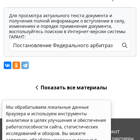
Для просмотра актуального текста документа и
получения полной информации о вступлении в силу,
изменениях и порядке применения документа,
воспользуйтесь поиском в Интернет-версии системы
ГАРАНТ:
Показать все материалы
Мы обрабатываем локальные данные
браузера и используем инструменты
аналитики в целях улучшения и обеспечения
работоспособности сайта, статистических
© ООО "НПП "ГАРАНТ-СЕРВИС", 2026. Система ГАРАНТ
исследований и обзоров. Вы можете
выпускается с 1990 года. Компания "Гарант" и ее партнеры
запретить обработку указанных данных в