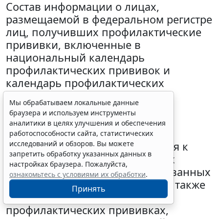
Состав информации о лицах,
размещаемой в федеральном регистре
лиц, получивших профилактические
прививки, включенные в
национальный календарь
профилактических прививок и
календарь профилактических
прививок по эпидемическим
Мы обрабатываем локальные данные
показаниям, в том числе с
браузера и используем инструменты
поствакцинальными
аналитики в целях улучшения и обеспечения
осложнениями,лиц, имеющих
работоспособности сайта, статистических
исследований и обзоров. Вы можете
медицинские противопоказания к
запретить обработку указанных данных в
проведению профилактических
настройках браузера. Пожалуйста,
прививок, отказавшихся от указанных
ознакомьтесь с условиями их обработки
.
профилактических прививок, а также
Принять
о планируемых лицам
профилактических прививках,