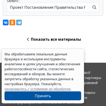
ГАРАНТ:
Показать все материалы
Мы обрабатываем локальные данные
браузера и используем инструменты
аналитики в целях улучшения и обеспечения
работоспособности сайта, статистических
© ООО "НПП "ГАРАНТ-СЕРВИС", 2026. Система ГАРАНТ
исследований и обзоров. Вы можете
выпускается с 1990 года. Компания "Гарант" и ее партнеры
запретить обработку указанных данных в
являются участниками Российской ассоциации правовой
настройках браузера. Пожалуйста,
информации ГАРАНТ.
ознакомьтесь с условиями их обработки
.
Портал ГАРАНТ.РУ зарегистрирован в качестве сетевого
Принять
издания Федеральной службой по надзору в сфере
связи,информационных технологий и массовых