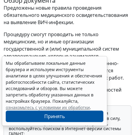
Обзор документа
Предложены новые правила проведения
обязательного медицинского освидетельствования
на выявление ВИЧ-инфекции.
Процедуру смогут проводить не только
медицинские, но и иные организации
государственной и (или) муниципальной систем
здравоохранения, которые занимаются
медицинской деятельностью. Организационно-
Мы обрабатываем локальные данные
браузера и используем инструменты
правовая форма важна не будет. Потребуется
аналитики в целях улучшения и обеспечения
лицензия на выполнение соответствующих работ.
работоспособности сайта, статистических
исследований и обзоров. Вы можете
Новые правила более не содержат особенностей
запретить обработку указанных данных в
обследования детей.
настройках браузера. Пожалуйста,
ознакомьтесь с условиями их обработки
.
Для просмотра актуального текста документа и
Принять
получения полной информации о вступлении в силу,
изменениях и порядке применения документа,
воспользуйтесь поиском в Интернет-версии системы
ГАРАНТ: