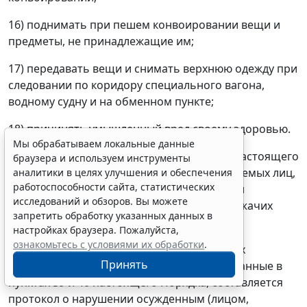
16) поднимать при пешем конвоировании вещи и
предметы, не принадлежащие им;
17) передавать вещи и снимать верхнюю одежду при
следовании по коридору специального вагона,
водному судну и на обменном пункте;
18) причинять умышленный вред своему здоровью.
Мы обрабатываем локальные данные
41. Требование подпунктов 3, 5 пункта 39 настоящего
браузера и используем инструменты
Порядка не распространяется на конвоируемых лиц,
аналитики в целях улучшения и обеспечения
работоспособности сайта, статистических
являющихся инвалидами с ограниченными
исследований и обзоров. Вы можете
возможностями передвижения, а также лежачих
запретить обработку указанных данных в
больных осужденных.
настройках браузера. Пожалуйста,
ознакомьтесь с условиями их обработки
.
42. На конвоируемых лиц, не выполняющих
Принять
обязанности и нарушающих запреты, указанные в
пунктах 39 и 40 настоящего Порядка, составляется
протокол о нарушении осужденным (лицом,