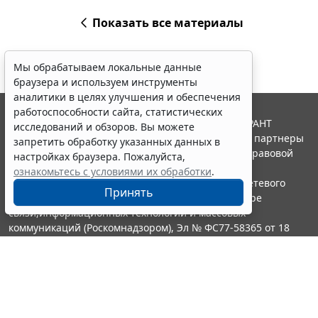
Показать все материалы
Мы обрабатываем локальные данные
браузера и используем инструменты
аналитики в целях улучшения и обеспечения
работоспособности сайта, статистических
© ООО "НПП "ГАРАНТ-СЕРВИС", 2026. Система ГАРАНТ
исследований и обзоров. Вы можете
выпускается с 1990 года. Компания "Гарант" и ее партнеры
запретить обработку указанных данных в
являются участниками Российской ассоциации правовой
настройках браузера. Пожалуйста,
информации ГАРАНТ.
ознакомьтесь с условиями их обработки
.
Портал ГАРАНТ.РУ зарегистрирован в качестве сетевого
Принять
издания Федеральной службой по надзору в сфере
связи,информационных технологий и массовых
коммуникаций (Роскомнадзором), Эл № ФС77-58365 от 18
июня 2014 года.
16+
Контакты
8-800-200-88-88