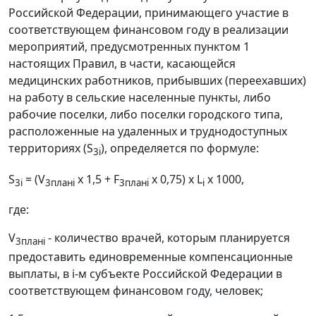
Российской Федерации, принимающего участие в
соответствующем финансовом году в реализации
мероприятий, предусмотренных пунктом 1
настоящих Правил, в части, касающейся
медицинских работников, прибывших (переехавших)
на работу в сельские населенные пункты, либо
рабочие поселки, либо поселки городского типа,
расположенные на удаленных и труднодоступных
территориях (S
), определяется по формуле:
3i
S
= (V
x 1,5 + F
x 0,75) x L
x 1000,
3i
3планi
3планi
i
где:
V
- количество врачей, которым планируется
3планi
предоставить единовременные компенсационные
выплаты, в i-м субъекте Российской Федерации в
соответствующем финансовом году, человек;