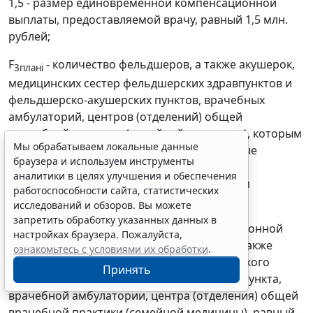
1,5 - размер единовременной компенсационной
выплаты, предоставляемой врачу, равный 1,5 млн.
рублей;
F
- количество фельдшеров, а также акушерок,
3планi
медицинских сестер фельдшерских здравпунктов и
фельдшерско-акушерских пунктов, врачебных
амбулаторий, центров (отделений) общей
врачебной практики (семейной медицины), которым
Мы обрабатываем локальные данные
планируется предоставить единовременные
браузера и используем инструменты
компенсационные выплаты, в i-м субъекте
аналитики в целях улучшения и обеспечения
Российской Федерации в соответствующем
работоспособности сайта, статистических
финансовом году, человек;
исследований и обзоров. Вы можете
запретить обработку указанных данных в
0,75 - размер единовременной компенсационной
настройках браузера. Пожалуйста,
выплаты, предоставляемой фельдшеру, а также
ознакомьтесь с условиями их обработки
.
акушерке, медицинской сестре фельдшерского
Принять
здравпункта и фельдшерско-акушерского пункта,
врачебной амбулатории, центра (отделения) общей
врачебной практики (семейной медицины), равный