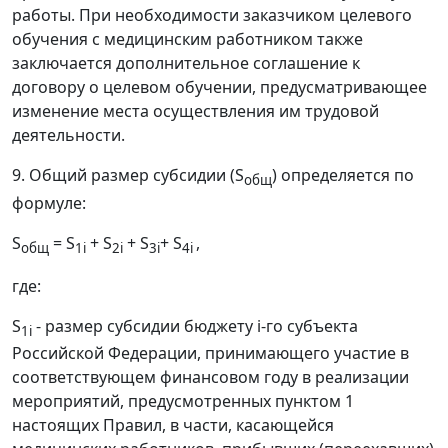
работы. При необходимости заказчиком целевого
обучения с медицинским работником также
заключается дополнительное соглашение к
договору о целевом обучении, предусматривающее
изменение места осуществления им трудовой
деятельности.
9. Общий размер субсидии (S
) определяется по
общ
формуле:
S
= S
+ S
+ S
+ S
,
общ
1i
2i
3i
4i
где:
S
- размер субсидии бюджету i-го субъекта
1i
Российской Федерации, принимающего участие в
соответствующем финансовом году в реализации
мероприятий, предусмотренных пунктом 1
настоящих Правил, в части, касающейся