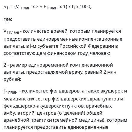
S
= (V
x 2 + F
x 1) x L
x 1000,
1i
1планi
1планi
i
где:
V
- количество врачей, которым планируется
1планi
предоставить единовременные компенсационные
выплаты, в i-м субъекте Российской Федерации в
соответствующем финансовом году, человек;
2 - размер единовременной компенсационной
выплаты, предоставляемой врачу, равный 2 млн.
рублей;
F
- количество фельдшеров, а также акушерок и
1планi
медицинских сестер фельдшерских здравпунктов и
фельдшерско-акушерских пунктов, врачебных
амбулаторий, центров (отделений) общей
врачебной практики (семейной медицины), которым
планируется предоставить единовременные