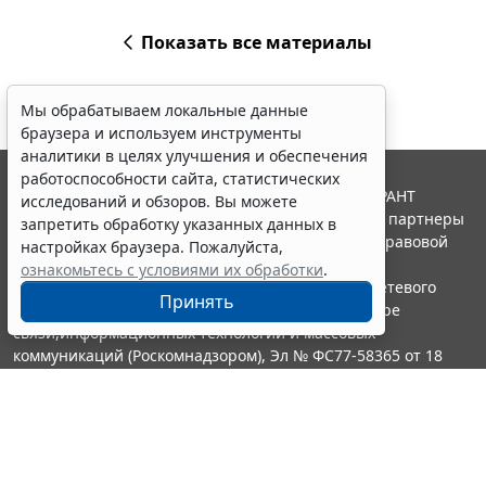
Показать все материалы
Мы обрабатываем локальные данные
браузера и используем инструменты
аналитики в целях улучшения и обеспечения
работоспособности сайта, статистических
© ООО "НПП "ГАРАНТ-СЕРВИС", 2026. Система ГАРАНТ
исследований и обзоров. Вы можете
выпускается с 1990 года. Компания "Гарант" и ее партнеры
запретить обработку указанных данных в
являются участниками Российской ассоциации правовой
настройках браузера. Пожалуйста,
информации ГАРАНТ.
ознакомьтесь с условиями их обработки
.
Портал ГАРАНТ.РУ зарегистрирован в качестве сетевого
Принять
издания Федеральной службой по надзору в сфере
связи,информационных технологий и массовых
коммуникаций (Роскомнадзором), Эл № ФС77-58365 от 18
июня 2014 года.
16+
Контакты
8-800-200-88-88