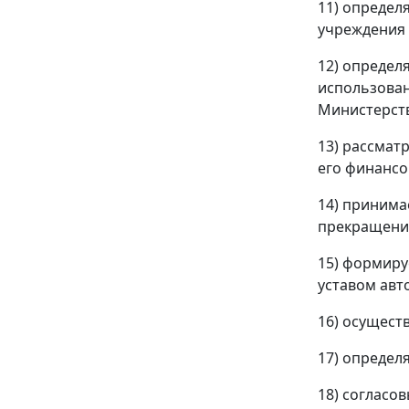
11) определ
учреждения 
12) определ
использован
Министерст
13) рассмат
его финансо
14) принима
прекращени
15) формиру
уставом авт
16) осущест
17) определ
18) согласо