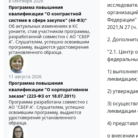
8 сентября 2026
исследовате
Программа повышения
организаций
квалификации "О контрактной
Федерации" (
системе в сфере закупок" (44-ФЗ)"
Об актуальных изменениях в КС
2021,N 27 (ч
узнаете, став участником программы,
разработанной совместно с АО ''СБЕР
2. Дополнит
А". Слушателям, успешно освоившим
программу, выдаются удостоверения
"2.1. Центр
установленного образца.
федеральных
1) выполняе
11 августа 2026
ликвидации;
Программа повышения
квалификации "О корпоративном
2) утвержда
заказе" (223-ФЗ от 18.07.2011)
Программа разработана совместно с
3) осуществ
АО ''СБЕР А". Слушателям, успешно
ликвидации 
освоившим программу, выдаются
удостоверения установленного
4) представ
образца.
о внесении 