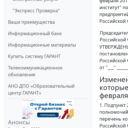
февраля 201
институт" п
"Экспресс Проверка"
предприятий
Российской Фе
Ваши преимущества
Председате
Информационный банк
Российской
Информационные материалы
УТВЕРЖДЕН
постановле
Купить систему ГАРАНТ
Российской
от "___" _____
Телекоммуникационное
обновление
Изменен
которые
АНО ДПО «Образовательный
центр ГАРАНТ»
февраля 
1. Подпункт
полномочий 
перечень ко
Анонсы
Российской 