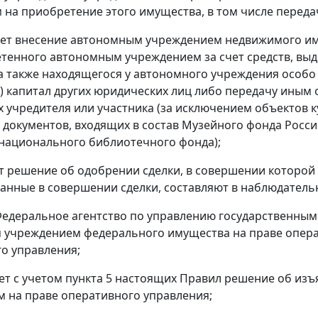
 на приобретение этого имущества, в том числе передач
ает внесение автономным учреждением недвижимого им
тенного автономным учреждением за счет средств, выд
а также находящегося у автономного учреждения особо
) капитал других юридических лиц либо передачу иным
их учредителя или участника (за исключением объектов 
 документов, входящих в состав Музейного фонда Росс
национального библиотечного фонда);
т решение об одобрении сделки, в совершении которой 
анные в совершении сделки, составляют в наблюдател
 Федеральное агентство по управлению государственны
учреждением федерального имущества на праве опера
о управления;
ет с учетом пункта 5 настоящих Правил решение об из
 на праве оперативного управления;