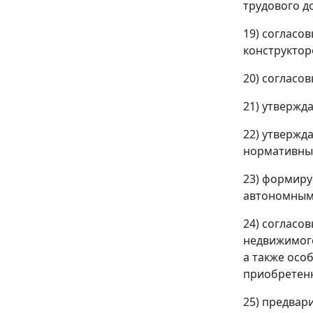
трудового д
19) согласо
конструктор
20) согласо
21) утвержд
22) утвержд
нормативные
23) формиру
автономным 
24) согласо
недвижимого
а также осо
приобретенн
25) предвар