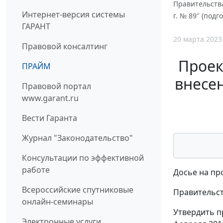
Правительств
Интернет-версия системы
г. № 89" (под
ГАРАНТ
20 марта 2023
Правовой консалтинг
Проек
ПРАЙМ
внесе
Правовой портал
www.garant.ru
Вести Гаранта
Журнал "Законодательство"
Консультации по эффективной
работе
Досье на пр
Всероссийские спутниковые
Правительст
онлайн-семинары
Утвердить п
Электронные услуги