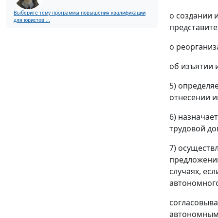
Выберите тему программы повышения квалификации
о создании 
для юристов ...
представите
о реорганиз
об изъятии 
5) определя
отнесении и
6) назначае
трудовой до
7) осуществ
предложений
случаях, ес
автономного
согласовыв
автономным 