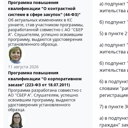
Программа повышения
а) подпункт
квалификации "О контрактной
жительства 
системе в сфере закупок" (44-ФЗ)"
Об актуальных изменениях в КС
б) подпункт 
узнаете, став участником программы,
разработанной совместно с АО ''СБЕР
5) в пункте 2
А". Слушателям, успешно освоившим
программу, выдаются удостоверения
установленного образца.
а) подпункт 
жительства 
б) подпункт 
11 августа 2026
жительства 
Программа повышения
квалификации "О корпоративном
6) в подпун
заказе" (223-ФЗ от 18.07.2011)
словами "ра
Программа разработана совместно с
регистрацие
АО ''СБЕР А". Слушателям, успешно
освоившим программу, выдаются
удостоверения установленного
7) в пункте 3
образца.
а) в подпун
граждан" за