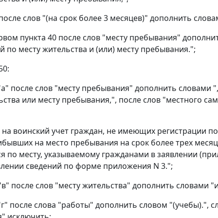
 после слов "(на срок более 3 месяцев)" дополнить слов
ервом пункта 40 после слов "месту пребывания" дополни
й по месту жительства и (или) месту пребывания.";
50:
 "а" после слов "месту пребывания" дополнить словами 
ьства или месту пребывания,", после слов "местного с
 на воинский учет граждан, не имеющих регистрации по
ибывших на место пребывания на срок более трех меся
я по месту, указываемому гражданами в заявлении (прил
лении сведений по форме приложения N 3.";
 "в" после слов "месту жительства" дополнить словами "
"г" после слова "работы" дополнить словом "(учебы).", 
" исключить;