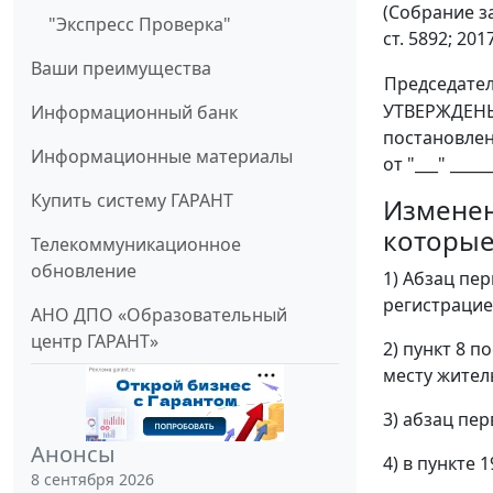
(Собрание зак
"Экспресс Проверка"
ст. 5892; 2017
Ваши преимущества
Председате
УТВЕРЖДЕН
Информационный банк
постановле
Информационные материалы
от "___" _____
Купить систему ГАРАНТ
Изменен
которые
Телекоммуникационное
обновление
1) Абзац пер
регистрацие
АНО ДПО «Образовательный
центр ГАРАНТ»
2) пункт 8 п
месту жител
3) абзац пер
Анонсы
4) в пункте 1
8 сентября 2026