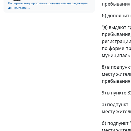
пребывания 
Выберите тему программы повышения квалификации
для юристов ...
б) дополнит
"д) выдают 
пребывания,
регистрации
по форме пр
муниципальн
8) в подпунк
месту жител
пребывания,
9) в пункте 3
а) подпункт
месту жител
б) подпункт
месту житель