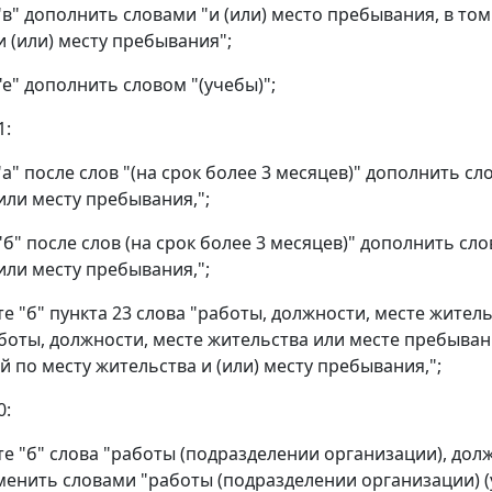
 "в" дополнить словами "и (или) место пребывания, в т
и (или) месту пребывания";
"е" дополнить словом "(учебы)";
1:
"а" после слов "(на срок более 3 месяцев)" дополнить с
или месту пребывания,";
"б" после слов (на срок более 3 месяцев)" дополнить сл
или месту пребывания,";
кте "б" пункта 23 слова "работы, должности, месте жите
боты, должности, месте жительства или месте пребыван
й по месту жительства и (или) месту пребывания,";
0:
кте "б" слова "работы (подразделении организации), до
менить словами "работы (подразделении организации) (