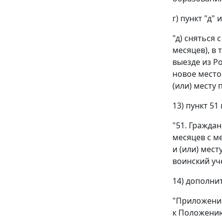
г) пункт "д"
"д) сняться 
месяцев), в
выезде из Р
новое место
(или) месту
13) пункт 5
"51. Гражда
месяцев с м
и (или) мес
воинский уч
14) дополни
"Приложени
к Положению 