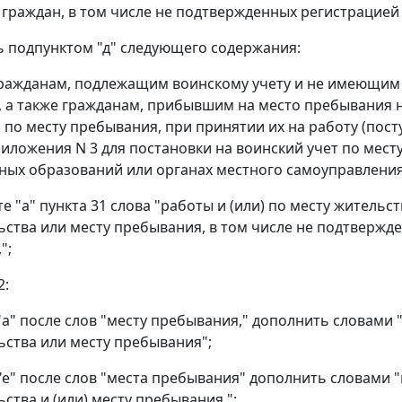
граждан, в том числе не подтвержденных регистрацией п
ь подпунктом "д" следующего содержания:
гражданам, подлежащим воинскому учету и не имеющим 
 а также гражданам, прибывшим на место пребывания н
 по месту пребывания, при принятии их на работу (пос
иложения N 3 для постановки на воинский учет по мест
ых образований или органах местного самоуправления
те "а" пункта 31 слова "работы и (или) по месту жительс
ьства или месту пребывания, в том числе не подтвержде
";
2:
 "а" после слов "месту пребывания," дополнить словами
ьства или месту пребывания";
 "е" после слов "места пребывания" дополнить словами 
ства и (или) месту пребывания,";