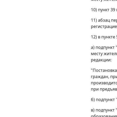
10) пункт 39
11) абзац п
регистрацие
12) в пункте 
а) подпункт
месту жител
редакции:
"Постановка
граждан, пр
производитс
при предъяв
б) подпункт
в) подпункт 
образования