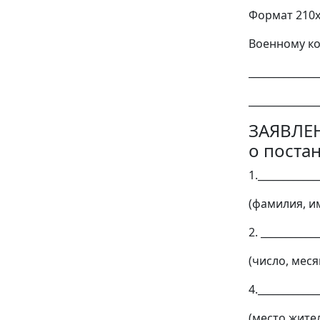
Формат 210
Военному ком
______________
______________
ЗАЯВЛЕ
о поста
1.____________
(фамилия, им
2. ___________
(число, меся
4.____________
(место жите