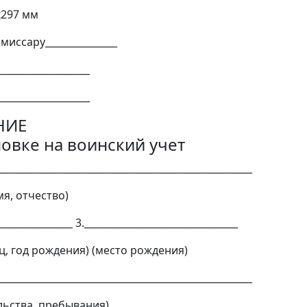
х297 мм
иссару_______________
___________________
___________________
НИЕ
новке на воинский учет
_____________________________________________________
я, отчество)
________________ 3.________________________________
ц, год рождения) (место рождения)
_____________________________________________________
льства, пребывания)